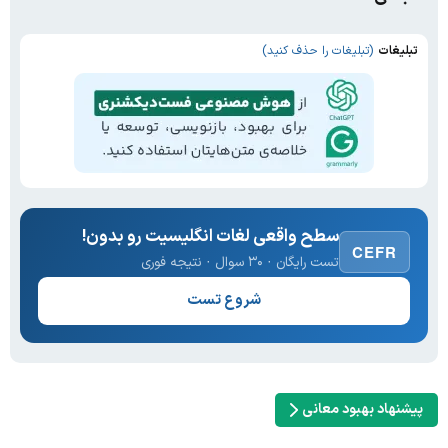
تبلیغات
(تبلیغات را حذف کنید)
سطح واقعی لغات انگلیسیت رو بدون!
CEFR
تست رایگان · ۳۰ سوال · نتیجه فوری
شروع تست
پیشنهاد بهبود معانی