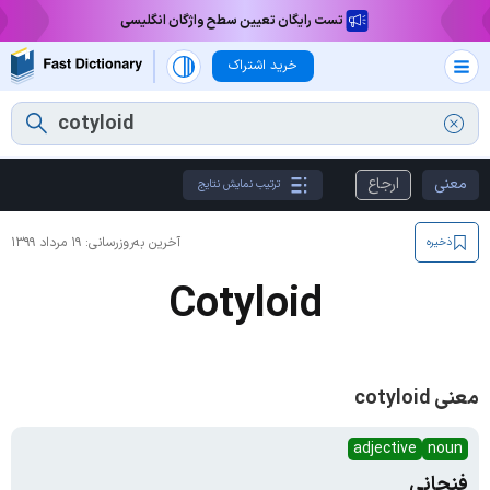
تست رایگان تعیین سطح واژگان انگلیسی
خرید اشتراک
معنی
ارجاع
ترتیب نمایش نتایج
آخرین به‌روزرسانی:
۱۹ مرداد ۱۳۹۹
ذخیره
Cotyloid
معنی cotyloid
adjective
noun
فنجانی