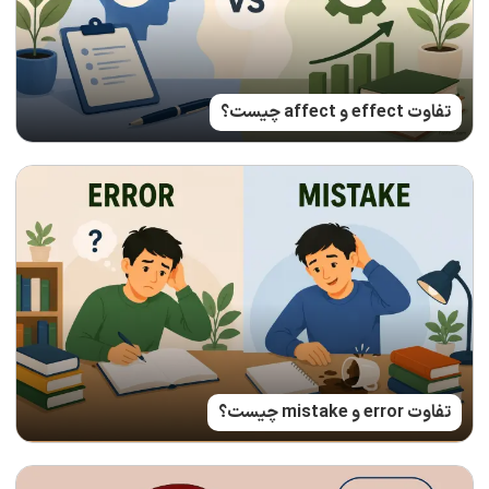
تفاوت effect و affect چیست؟
تفاوت error و mistake چیست؟