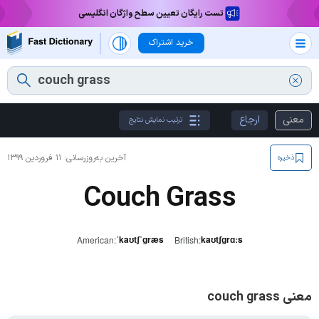
تست رایگان تعیین سطح واژگان انگلیسی
خرید اشتراک
معنی
ارجاع
ترتیب نمایش نتایج
آخرین به‌روزرسانی:
۱۱ فروردین ۱۳۹۹
ذخیره
Couch Grass
ˈkaʊtʃˈɡræs
kaʊtʃɡrɑːs
American:
British:
معنی couch grass