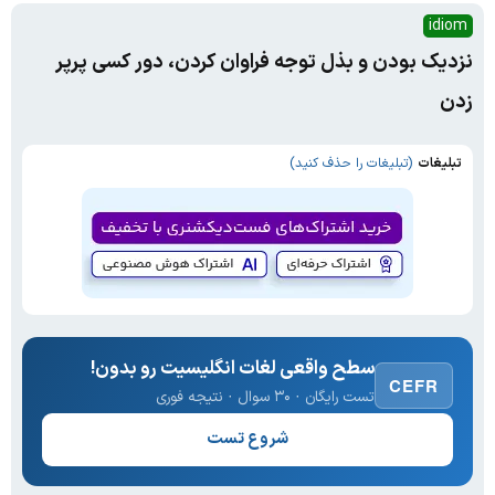
idiom
نزدیک بودن و بذل توجه فراوان کردن، دور کسی پرپر
زدن
تبلیغات
(تبلیغات را حذف کنید)
سطح واقعی لغات انگلیسیت رو بدون!
CEFR
تست رایگان · ۳۰ سوال · نتیجه فوری
شروع تست