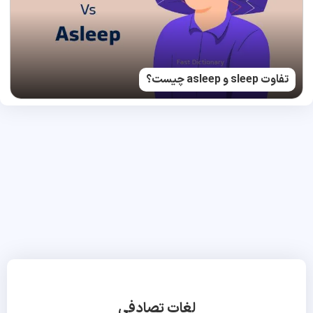
تفاوت sleep و asleep چیست؟
لغات تصادفی