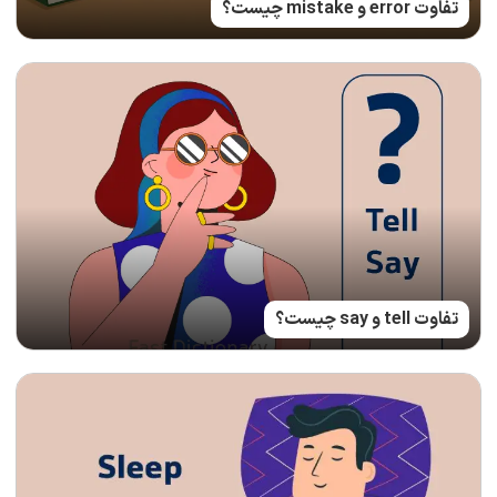
تفاوت error و mistake چیست؟
تفاوت tell و say چیست؟