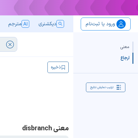
ورود یا ثبت‌نام
دیکشنری
مترجم
معنی
ارجاع
ذخیره
ترتیب نمایش نتایج
معنی disbranch