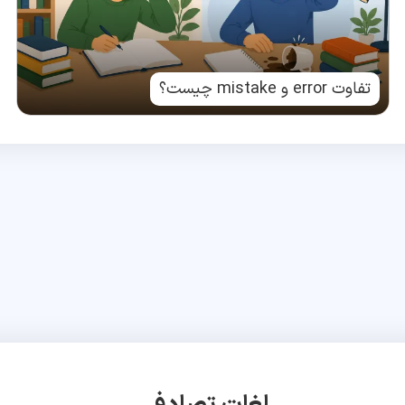
تفاوت error و mistake چیست؟