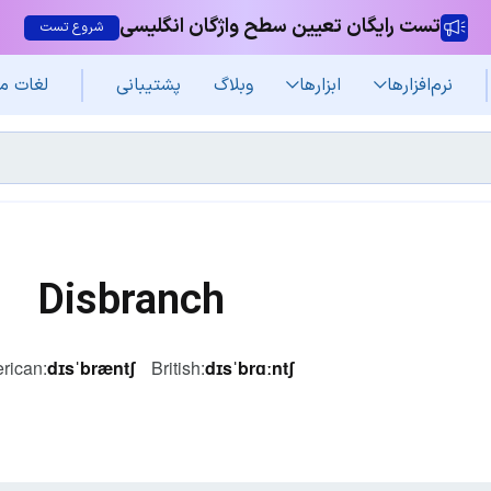
تست رایگان تعیین سطح واژگان انگلیسی
شروع تست
نرم‌افزار‌ها
ابزارها
وبلاگ
پشتیبانی
لغات م
Disbranch
rican:
dɪsˈbræntʃ
British:
dɪsˈbrɑːntʃ