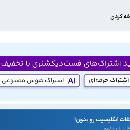
خه کردن
ات انگلیسیت رو بدون!