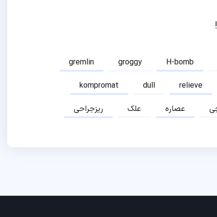
gremlin
groggy
H-bomb
kompromat
dull
relieve
ی
عصاره
علک
ریزجراحی