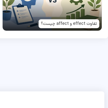
تفاوت effect و affect چیست؟