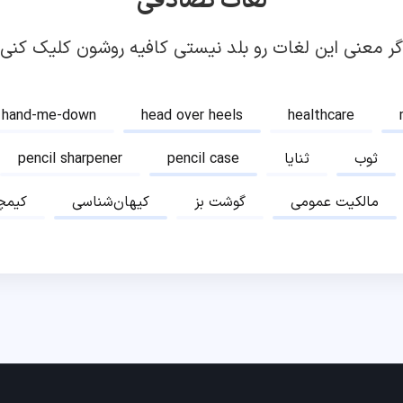
لغات تصادفی
گر معنی این لغات رو بلد نیستی کافیه روشون کلیک کنی!
hand-me-down
head over heels
healthcare
ثوب
ثنایا
pencil case
pencil sharpener
مالکیت عمومی
گوشت بز
کیهان‌شناسی
کیمچ