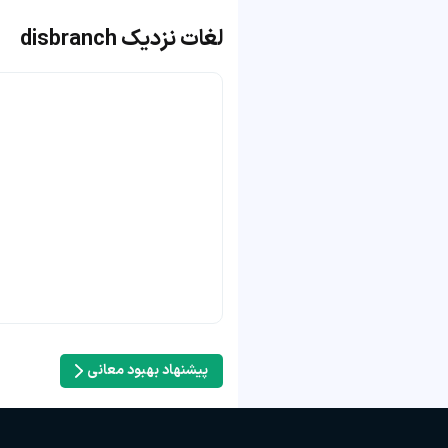
لغات نزدیک disbranch
پیشنهاد بهبود معانی