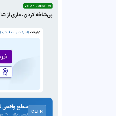
verb - transitive
بی‌شاخه کردن، عاری از شا
تبلیغات
(تبلیغات را حذف کنید)
سطح واقعی لغ
CEFR
تست رایگان · ۳۰ سوال · نتیجه فوری