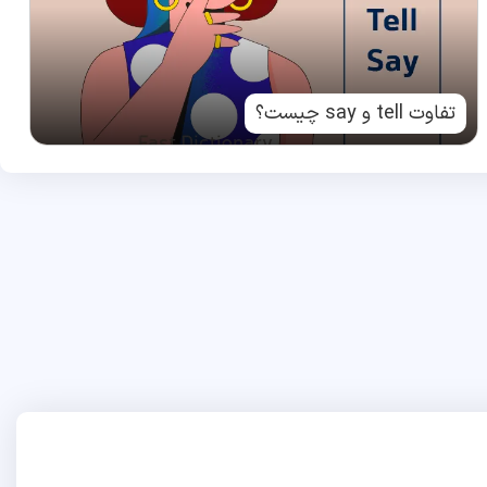
تفاوت tell و say چیست؟