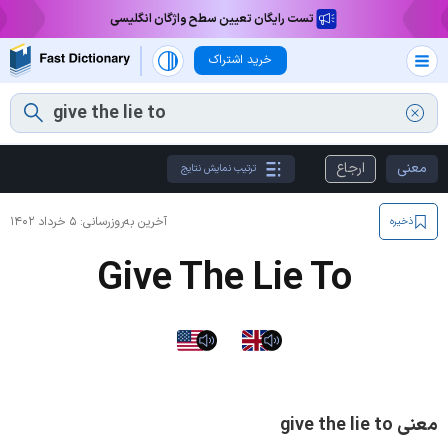
تست رایگان تعیین سطح واژگان انگلیسی
خرید اشتراک
معنی
ارجاع
ترتیب نمایش نتایج
آخرین به‌روزرسانی:
۵ خرداد ۱۴۰۲
ذخیره
Give The Lie To
معنی give the lie to