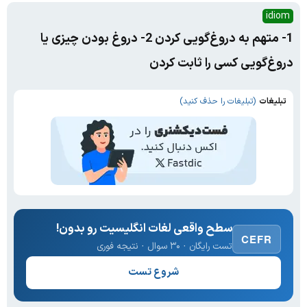
idiom
1- متهم به دروغ‌گویی کردن 2- دروغ بودن چیزی یا
دروغ‌گویی کسی را ثابت کردن
تبلیغات
(تبلیغات را حذف کنید)
سطح واقعی لغات انگلیسیت رو بدون!
CEFR
تست رایگان · ۳۰ سوال · نتیجه فوری
شروع تست