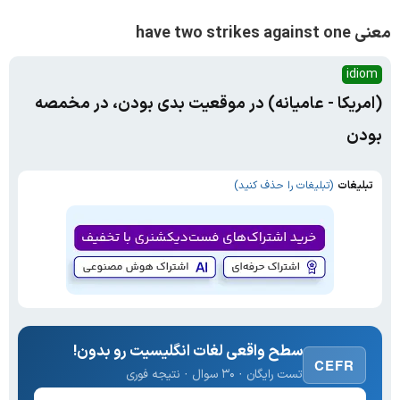
معنی have two strikes against one
idiom
(امریکا - عامیانه) در موقعیت بدی بودن، در مخمصه
بودن
تبلیغات
(تبلیغات را حذف کنید)
سطح واقعی لغات انگلیسیت رو بدون!
CEFR
تست رایگان · ۳۰ سوال · نتیجه فوری