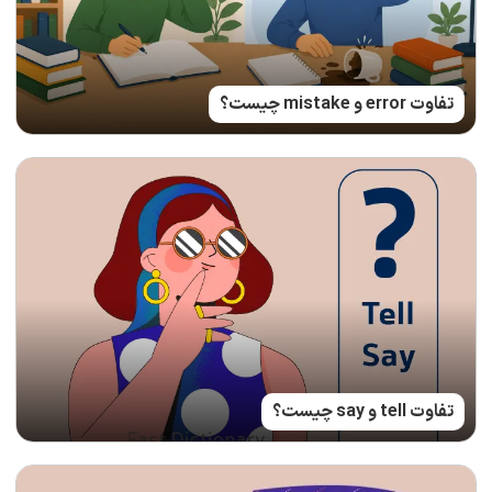
تفاوت error و mistake چیست؟
تفاوت tell و say چیست؟