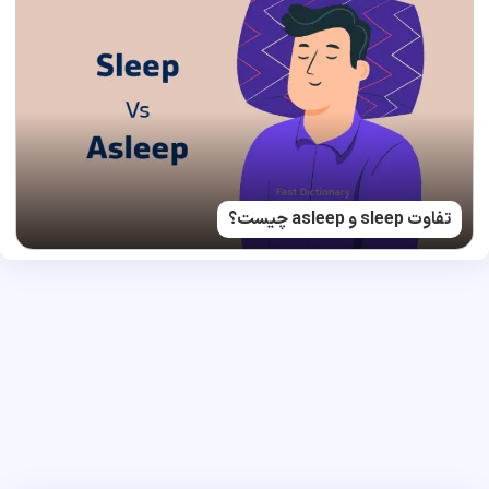
تفاوت sleep و asleep چیست؟