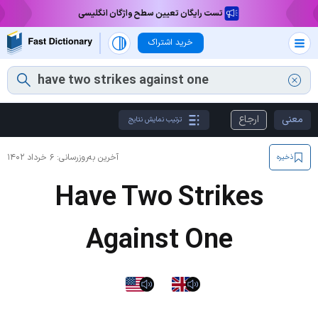
تست رایگان تعیین سطح واژگان انگلیسی
خرید اشتراک
معنی
ارجاع
ترتیب نمایش نتایج
آخرین به‌روزرسانی:
۶ خرداد ۱۴۰۲
ذخیره
Have Two Strikes
Against One