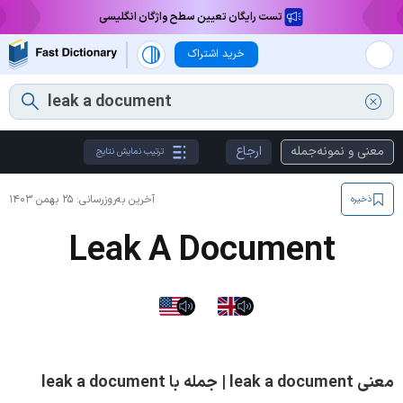
تست رایگان تعیین سطح واژگان انگلیسی
خرید اشتراک
معنی و نمونه‌جمله
ارجاع
ترتیب نمایش نتایج
آخرین به‌روزرسانی:
۲۵ بهمن ۱۴۰۳
ذخیره
Leak A Document
معنی leak a document | جمله با leak a document