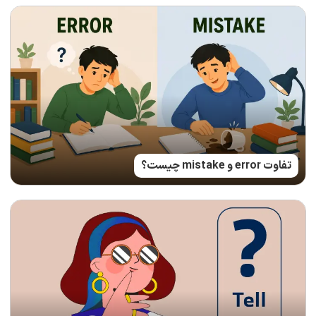
تفاوت error و mistake چیست؟