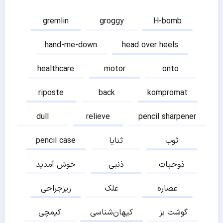
gremlin
groggy
H-bomb
hand-me-down
head over heels
healthcare
motor
onto
riposte
back
kompromat
dull
relieve
pencil sharpener
ثوب
ثنایا
pencil case
ذوحیات
ذنبی
خوش آمدید
عصاره
علک
ریزجراحی
گوشت بز
کیهان‌شناسی
کیمچی