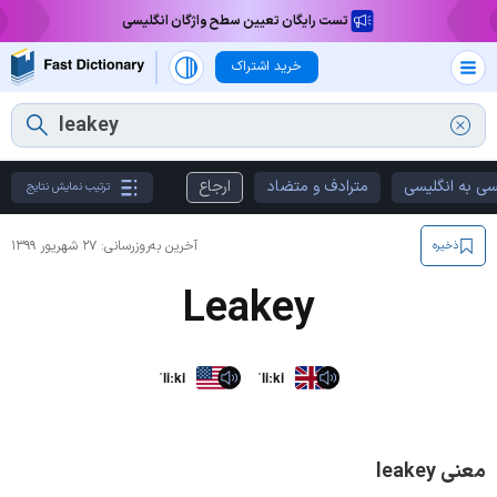
تست رایگان تعیین سطح واژگان انگلیسی
خرید اشتراک
سی به انگلیسی
مترادف و متضاد
ارجاع
ترتیب نمایش نتایج
آخرین به‌روزرسانی:
۲۷ شهریور ۱۳۹۹
ذخیره
Leakey
ˈliːki
ˈliːki
معنی leakey