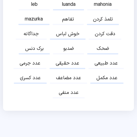
leb
luanda
mahonia
تلمذ کردن
تفاهم
mazurka
دقت کردن
خوش لباس
جداگانه
ضحک
ضدبو
برک دنس
عدد طبیعی
عدد حقیقی
عدد جرمی
عدد مکمل
عدد مضاعف
عدد کسری
عدد منفی