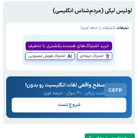
لوئیس لیکی (مردم‌شناس انگلیسی)
تبلیغات
(تبلیغات را حذف کنید)
سطح واقعی لغات انگلیسیت رو بدون!
CEFR
تست رایگان · ۳۰ سوال · نتیجه فوری
شروع تست