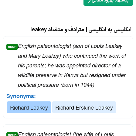
پیشنهاد بهبود معانی
انگلیسی به انگلیسی | مترادف و متضاد leakey
English paleontologist (son of Louis Leakey
noun
and Mary Leakey) who continued the work of
his parents; he was appointed director of a
wildlife preserve in Kenya but resigned under
political pressure (born in 1944)
Synonyms:
Richard Leakey
Richard Erskine Leakey
English paleontologist (the wife of Louis
noun