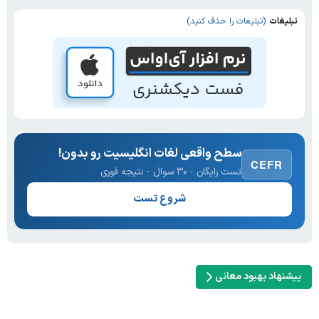
تبلیغات
(تبلیغات را حذف کنید)
سطح واقعی لغات انگلیسیت رو بدون!
CEFR
تست رایگان · ۳۰ سوال · نتیجه فوری
شروع تست
پیشنهاد بهبود معانی