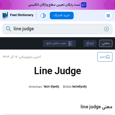
تست رایگان تعیین سطح واژگان انگلیسی
خرید اشتراک
معنی
ارجاع
ترتیب نمایش نتایج
آخرین به‌روزرسانی:
۱۷ آذر ۱۴۰۴
ذخیره
Line Judge
ˈlaɪnˈdʒədʒ
laɪndʒʌdʒ
American:
British:
معنی line judge