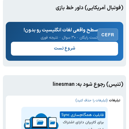
(فوتبال آمریکایی) داور خط بازی
سطح واقعی لغات انگلیسیت رو بدون!
CEFR
تست رایگان · ۳۰ سوال · نتیجه فوری
شروع تست
(تنیس) رجوع شود به: linesman
تبلیغات
(تبلیغات را حذف کنید)