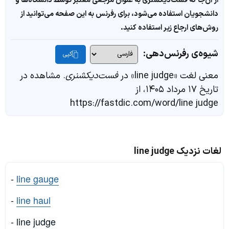
از آن‌جا که فست‌دیکشنری به عنوان مرجعی معتبر توسط دانشگاه‌ها و
دانشجویان استفاده می‌شود، برای رفرنس به این صفحه می‌توانید از
روش‌های ارجاع زیر استفاده کنید.
شیوه‌ی رفرنس‌دهی:
کپی
معنی لغت «line judge» در
فست‌دیکشنری
. مشاهده در
تاریخ ۱۷ مرداد ۱۴۰۵، از
https://fastdic.com/word/line judge
لغات نزدیک line judge
-
line gauge
-
line haul
- line judge