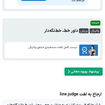
noun
داور خط، خط‌نگه‌دار
والیبال
ورزش
لیست کامل لغات دسته‌بندی شده‌ی والیبال
پیشنهاد بهبود معانی
ارجاع به لغت line judge