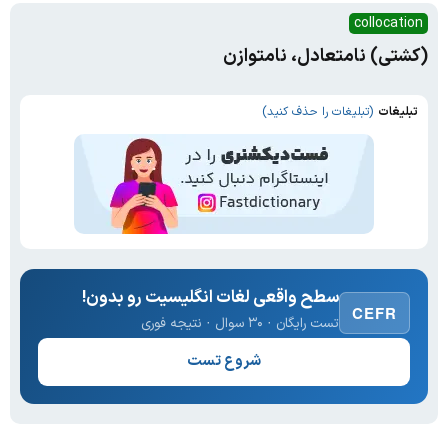
collocation
(کشتی) نامتعادل، نامتوازن
تبلیغات
(تبلیغات را حذف کنید)
سطح واقعی لغات انگلیسیت رو بدون!
CEFR
تست رایگان · ۳۰ سوال · نتیجه فوری
شروع تست