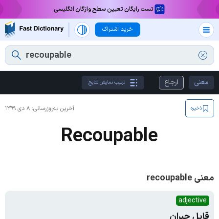
تست رایگان تعیین سطح واژگان انگلیسی
خرید اشتراک
معنی
ارجاع
ترتیب نمایش نتایج
آخرین به‌روزرسانی:
۸ دی ۱۳۹۹
ذخیره
Recoupable
معنی recoupable
adjective
قابل جبران