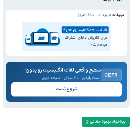
تبلیغات
(تبلیغات را حذف کنید)
سطح واقعی لغات انگلیسیت رو بدون!
CEFR
تست رایگان · ۳۰ سوال · نتیجه فوری
شروع تست
پیشنهاد بهبود معانی