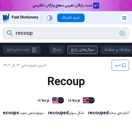
تست رایگان تعیین سطح واژگان انگلیسی
خرید اشتراک
مترادف و متضاد
سوال‌های رایج
ارجاع
ترتیب نمایش نتایج
آخرین به‌روزرسانی:
۱۳ آذر ۱۴۰۲
ذخیره
Recoup
rɪˈkuːp
rɪˈkuːp
recoups
recouped
recouped
گذشته‌ی ساده:
شکل سوم:
سوم‌شخص مفرد: