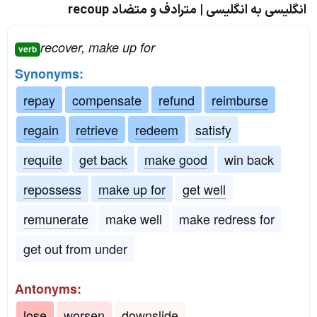
انگلیسی به انگلیسی | مترادف و متضاد recoup
recover, make up for
verb
Synonyms:
repay
compensate
refund
reimburse
regain
retrieve
redeem
satisfy
requite
get back
make good
win back
repossess
make up for
get well
remunerate
make well
make redress for
get out from under
Antonyms:
lose
worsen
downslide