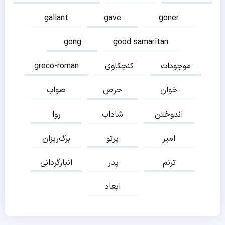
gallant
gave
goner
gong
good samaritan
موجودات
کنجکاوی
greco-roman
خوان
حرص
صواب
اندوختن
شاداب
روا
امیر
پرتو
برگ‌ریزان
ترنم
پدر
انبارگردانی
ابعاد