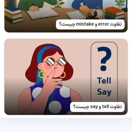
تفاوت error و mistake چیست؟
تفاوت tell و say چیست؟