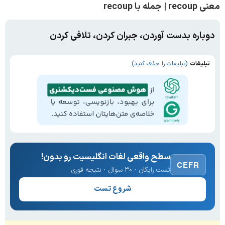
معنی recoup | جمله با recoup
دوباره بدست آوردن، جبران کردن، تلافی کردن
تبلیغات
(تبلیغات را حذف کنید)
سطح واقعی لغات انگلیسیت رو بدون!
CEFR
تست رایگان · ۳۰ سوال · نتیجه فوری
شروع تست