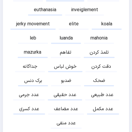
euthanasia
inveiglement
jerky movement
elite
koala
leb
luanda
mahonia
تلمذ کردن
تفاهم
mazurka
دقت کردن
خوش لباس
جداگانه
ضحک
ضدبو
برک دنس
عدد طبیعی
عدد حقیقی
عدد جرمی
عدد مکمل
عدد مضاعف
عدد کسری
عدد منفی