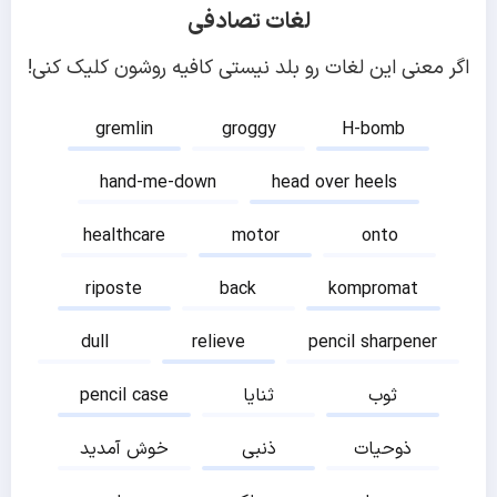
لغات تصادفی
اگر معنی این لغات رو بلد نیستی کافیه روشون کلیک کنی!
gremlin
groggy
H-bomb
hand-me-down
head over heels
healthcare
motor
onto
riposte
back
kompromat
dull
relieve
pencil sharpener
ثوب
ثنایا
pencil case
ذوحیات
ذنبی
خوش آمدید