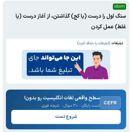
idiom
سنگ اول را درست (یا کج) گذاشتن، از آغاز درست (یا
غلط) عمل کردن
تبلیغات
(تبلیغات را حذف کنید)
سطح واقعی لغات انگلیسیت رو بدون!
CEFR
تست رایگان · ۳۰ سوال · نتیجه فوری
شروع تست