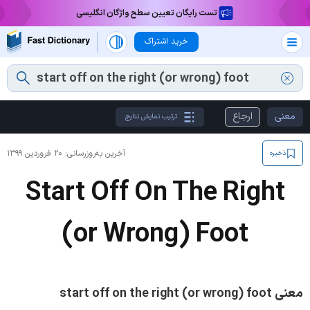
تست رایگان تعیین سطح واژگان انگلیسی
خرید اشتراک
معنی
ارجاع
ترتیب نمایش نتایج
آخرین به‌روزرسانی:
۲۰ فروردین ۱۳۹۹
ذخیره
Start Off On The Right
(or Wrong) Foot
معنی start off on the right (or wrong) foot