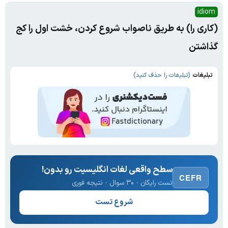
idiom
(کاری را) به طریق ناصواب شروع کردن، خشت اول را کج
گذاشتن
تبلیغات
(تبلیغات را حذف کنید)
سطح واقعی لغات انگلیسیت رو بدون!
CEFR
تست رایگان · ۳۰ سوال · نتیجه فوری
شروع تست