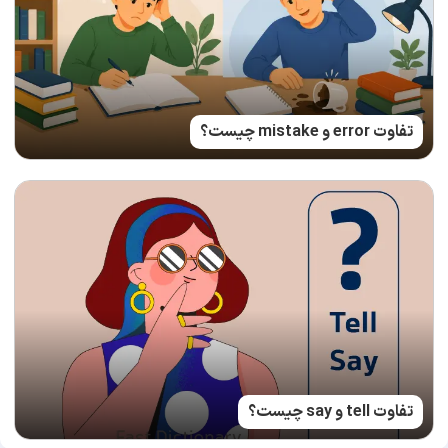
تفاوت error و mistake چیست؟
تفاوت tell و say چیست؟