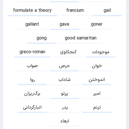
formulate a theory
francium
gail
gallant
gave
goner
gong
good samaritan
موجودات
کنجکاوی
greco-roman
خوان
حرص
صواب
اندوختن
شاداب
روا
امیر
پرتو
برگ‌ریزان
ترنم
پدر
انبارگردانی
ابعاد