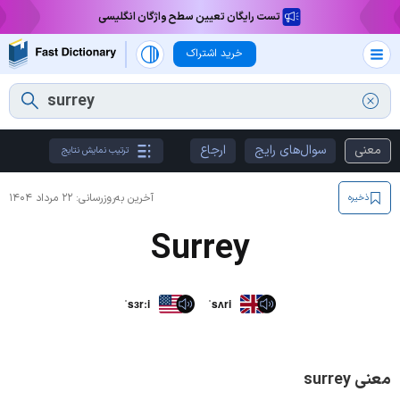
تست رایگان تعیین سطح واژگان انگلیسی
خرید اشتراک
معنی
سوال‌های رایج
ارجاع
ترتیب نمایش نتایج
آخرین به‌روزرسانی:
۲۲ مرداد ۱۴۰۴
ذخیره
Surrey
ˈsɜrːi
ˈsʌri
معنی surrey