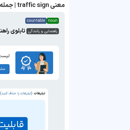
معنی traffic sign | جمله با traffic sign
countable
noun
تابلوی راهنم
راهنمایی و رانندگی
لیست 
مشا
تبلیغات
(تبلیغات را حذف کنید)