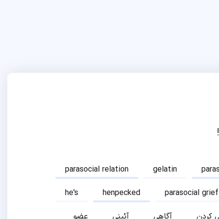
parasocial relation
gelatin
para
he's
henpecked
parasocial grief
ی کردن
آگاهی
آئینی
عضو