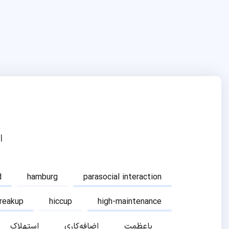
ا
d
hamburg
parasocial interaction
breakup
hiccup
high-maintenance
باعظمت
اضافه‌کاری
استهلاک