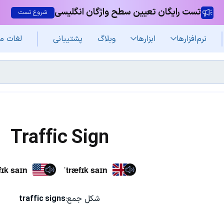
تست رایگان تعیین سطح واژگان انگلیسی
شروع تست
نرم‌افزار‌ها
ابزارها
وبلاگ
پشتیبانی
لغات م
Traffic Sign
fɪk saɪn
ˈtræfɪk saɪn
شکل جمع:
traffic signs