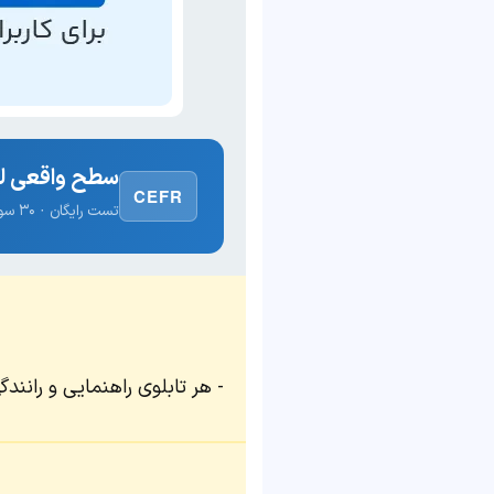
سطح واقعی لغ
CEFR
تست رایگان · ۳۰ سوال · نتیجه فوری
هر تابلوی راهنمایی و رانن