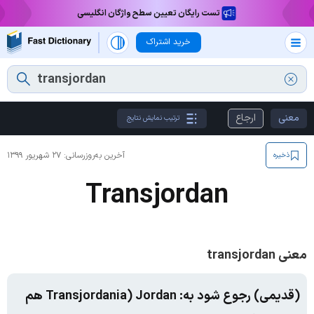
تست رایگان تعیین سطح واژگان انگلیسی
خرید اشتراک
معنی
ارجاع
ترتیب نمایش نتایج
آخرین به‌روزرسانی:
۲۷ شهریور ۱۳۹۹
ذخیره
Transjordan
معنی transjordan
(قدیمی) رجوع شود به: Transjordania) Jordan هم