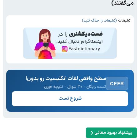
می‌گفتند)
تبلیغات
(تبلیغات را حذف کنید)
سطح واقعی لغات انگلیسیت رو بدون!
CEFR
تست رایگان · ۳۰ سوال · نتیجه فوری
شروع تست
پیشنهاد بهبود معانی