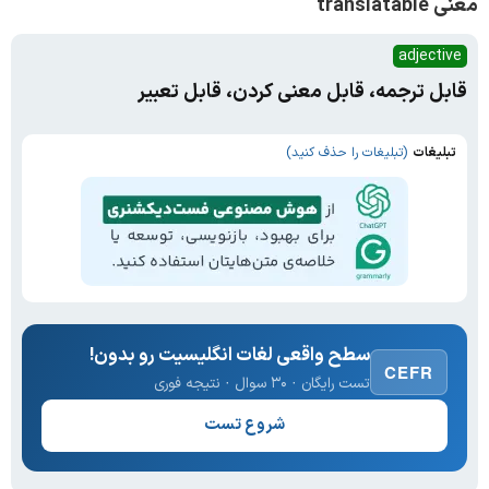
معنی translatable
adjective
قابل ترجمه، قابل معنی کردن، قابل تعبیر
تبلیغات
(تبلیغات را حذف کنید)
سطح واقعی لغات انگلیسیت رو بدون!
CEFR
تست رایگان · ۳۰ سوال · نتیجه فوری
شروع تست