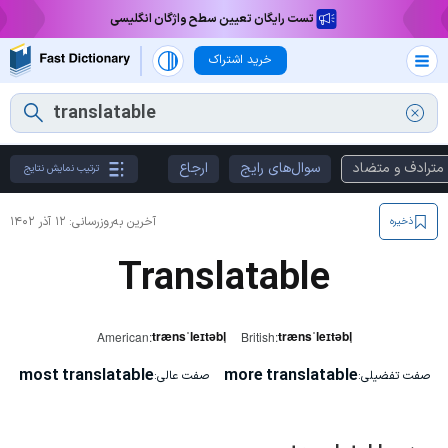
تست رایگان تعیین سطح واژگان انگلیسی
خرید اشتراک
مترادف و متضاد
سوال‌های رایج
ارجاع
ترتیب نمایش نتایج
آخرین به‌روزرسانی:
۱۲ آذر ۱۴۰۲
ذخیره
Translatable
trænsˈleɪtəbl̩
trænsˈleɪtəbl̩
American:
British:
most translatable
more translatable
صفت تفضیلی:
صفت عالی: