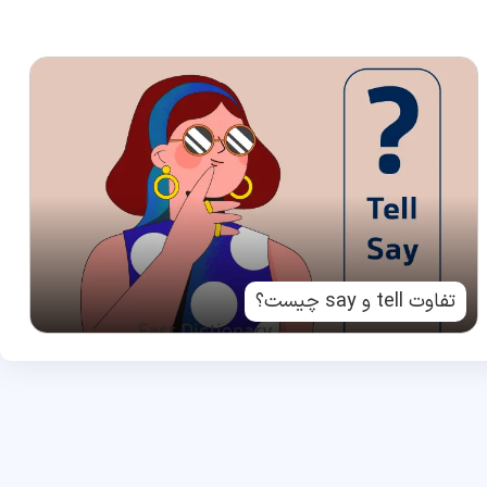
تفاوت tell و say چیست؟