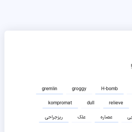
gremlin
groggy
H-bomb
kompromat
dull
relieve
ی
عصاره
علک
ریزجراحی