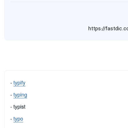
-
typify
-
typing
- typist
-
typo