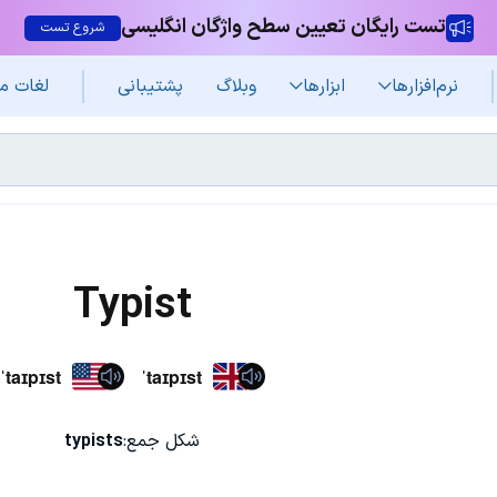
تست رایگان تعیین سطح واژگان انگلیسی
شروع تست
نرم‌افزار‌ها
ابزارها
وبلاگ
پشتیبانی
لغات م
Typist
ˈtaɪpɪst
ˈtaɪpɪst
شکل جمع:
typists