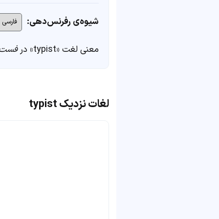
شیوه‌ی رفرنس‌دهی:
معنی لغت «typist» در
فست‌
لغات نزدیک typist