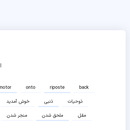
ا
motor
onto
riposte
back
ذوحیات
ذنبی
خوش آمدید
مقل
ملحق شدن
منجر شدن