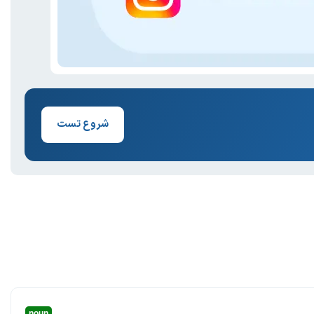
شروع تست
noun