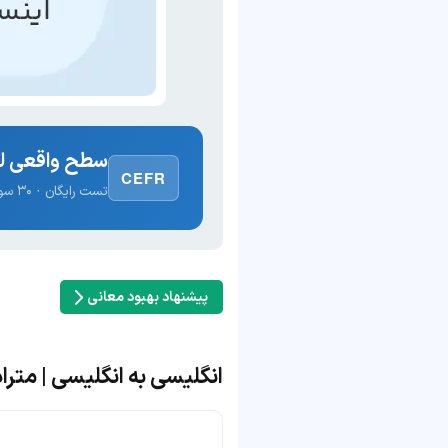
سطح واقعی لغ
CEFR
تست رایگان · ۳۰ سوال · نتیجه فوری
پیشنهاد بهبود معانی
انگلیسی به انگلیسی | مترادف و