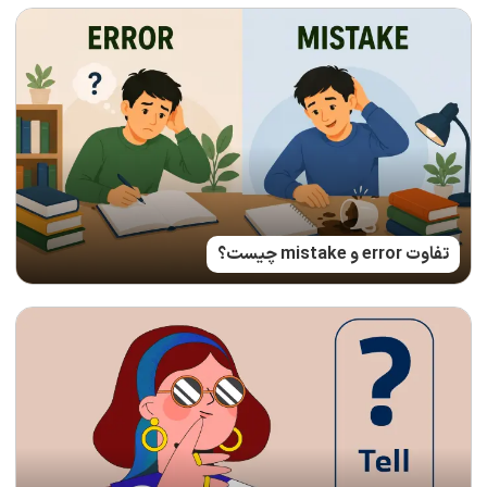
تفاوت error و mistake چیست؟