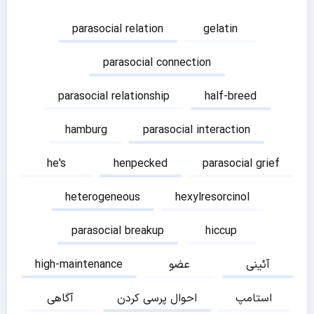
parasocial relation
gelatin
parasocial connection
parasocial relationship
half-breed
hamburg
parasocial interaction
he's
henpecked
parasocial grief
heterogeneous
hexylresorcinol
parasocial breakup
hiccup
آئینی
عضو
high-maintenance
استامپ
احوال پرسی کردن
آگاهی