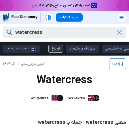
تست رایگان تعیین سطح واژگان انگلیسی
خرید اشتراک
سی به انگلیسی
مترادف و متضاد
ارجاع
ترتیب نمایش نتایج
آخرین به‌روزرسانی:
۱۲ آذر ۱۴۰۴
ذخیره
Watercress
ˈwɑːt̬ərkres
ˈwɔːtəkres
معنی watercress | جمله با watercress