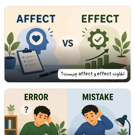
تفاوت effect و affect چیست؟