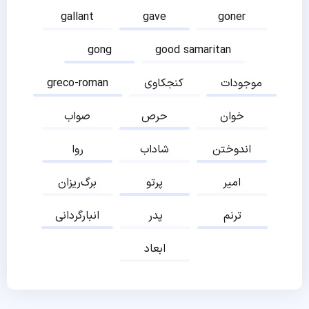
gallant
gave
goner
gong
good samaritan
موجودات
کنجکاوی
greco-roman
خوان
حرص
صواب
اندوختن
شاداب
روا
امیر
پرتو
برگ‌ریزان
ترنم
پدر
انبارگردانی
ابعاد