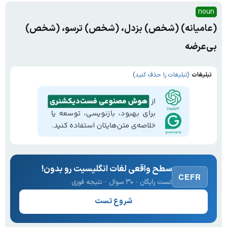
noun
(عامیانه) (شخص) بزدل، (شخص) ترسو، (شخص)
بی‌عرضه
تبلیغات
(تبلیغات را حذف کنید)
سطح واقعی لغات انگلیسیت رو بدون!
CEFR
تست رایگان · ۳۰ سوال · نتیجه فوری
شروع تست