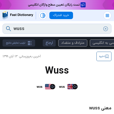
تست رایگان تعیین سطح واژگان انگلیسی
خرید اشتراک
سی به انگلیسی
مترادف و متضاد
ارجاع
ترتیب نمایش نتایج
آخرین به‌روزرسانی:
۱۳ آبان ۱۳۹۹
ذخیره
Wuss
wʊs
wʊs
معنی wuss