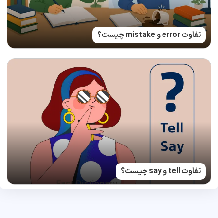
تفاوت error و mistake چیست؟
تفاوت tell و say چیست؟