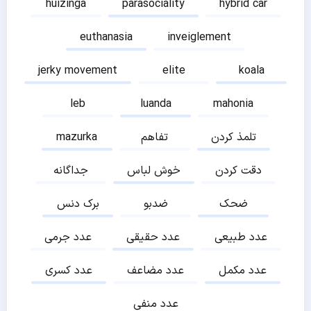
huizinga
parasociality
hybrid car
euthanasia
inveiglement
jerky movement
elite
koala
leb
luanda
mahonia
تلمذ کردن
تفاهم
mazurka
دقت کردن
خوش لباس
جداگانه
ضحک
ضدبو
برک دنس
عدد طبیعی
عدد حقیقی
عدد جرمی
عدد مکمل
عدد مضاعف
عدد کسری
عدد منفی