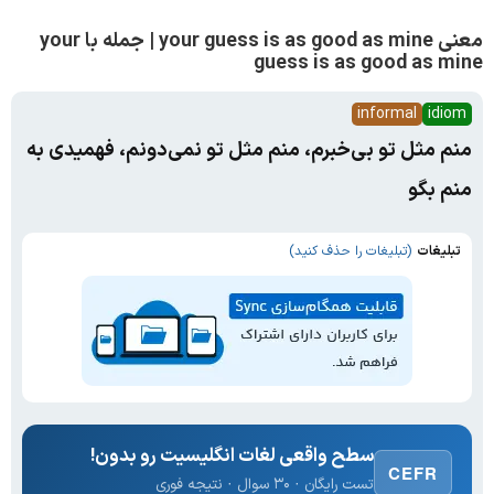
معنی your guess is as good as mine | جمله با your
guess is as good as mine
informal
idiom
منم مثل تو بی‌خبرم، منم مثل تو نمی‌دونم، فهمیدی به
منم بگو
تبلیغات
(تبلیغات را حذف کنید)
سطح واقعی لغات انگلیسیت رو بدون!
CEFR
تست رایگان · ۳۰ سوال · نتیجه فوری