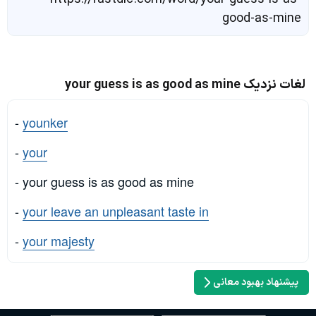
good-as-mine
لغات نزدیک your guess is as good as mine
-
younker
-
your
- your guess is as good as mine
-
your leave an unpleasant taste in
-
your majesty
پیشنهاد بهبود معانی