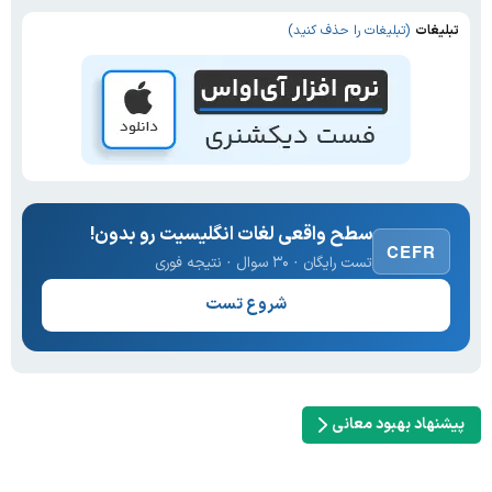
تبلیغات
(تبلیغات را حذف کنید)
سطح واقعی لغات انگلیسیت رو بدون!
CEFR
تست رایگان · ۳۰ سوال · نتیجه فوری
شروع تست
پیشنهاد بهبود معانی