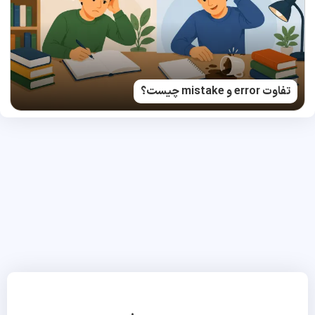
تفاوت error و mistake چیست؟