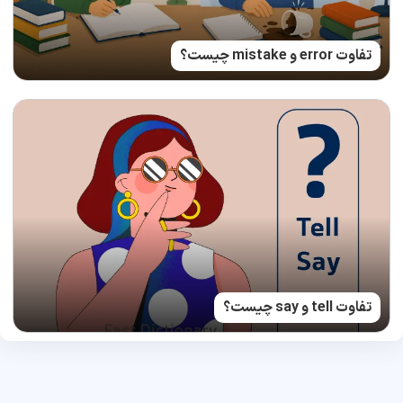
تفاوت error و mistake چیست؟
تفاوت tell و say چیست؟