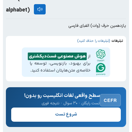
alphabet)
یازدهمین حرف (وات) الفبای فارسی
تبلیغات
(تبلیغات را حذف کنید)
سطح واقعی لغات انگلیسیت رو بدون!
CEFR
تست رایگان · ۳۰ سوال · نتیجه فوری
شروع تست