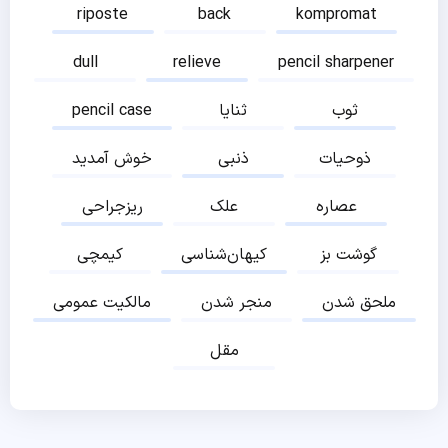
riposte
back
kompromat
dull
relieve
pencil sharpener
ثوب
ثنایا
pencil case
ذوحیات
ذنبی
خوش آمدید
عصاره
علک
ریزجراحی
گوشت بز
کیهان‌شناسی
کیمچی
ملحق شدن
منجر شدن
مالکیت عمومی
مقل