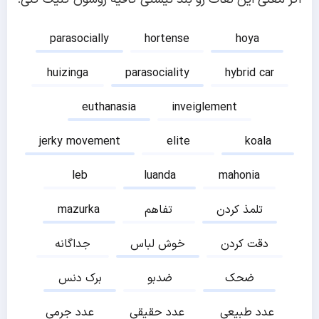
parasocially
hortense
hoya
huizinga
parasociality
hybrid car
euthanasia
inveiglement
jerky movement
elite
koala
leb
luanda
mahonia
تلمذ کردن
تفاهم
mazurka
دقت کردن
خوش لباس
جداگانه
ضحک
ضدبو
برک دنس
عدد طبیعی
عدد حقیقی
عدد جرمی