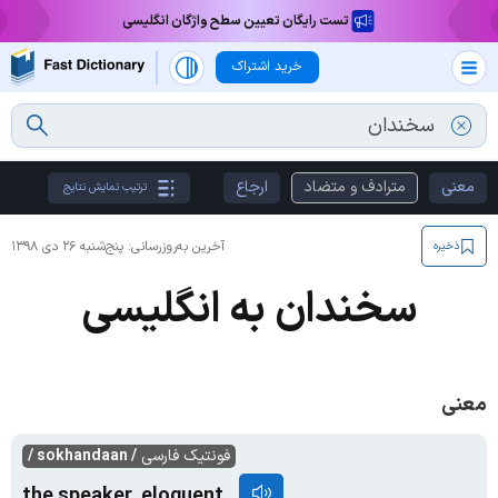
تست رایگان تعیین سطح واژگان انگلیسی
خرید اشتراک
معنی
مترادف و متضاد
ارجاع
ترتیب نمایش نتایج
آخرین به‌روزرسانی:
پنج‌شنبه ۲۶ دی ۱۳۹۸
ذخیره
سخندان به انگلیسی
معنی
فونتیک فارسی
/ sokhandaan /
the speaker, eloquent