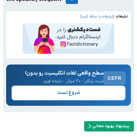
تبلیغات
(تبلیغات را حذف کنید)
سطح واقعی لغات انگلیسیت رو بدون!
CEFR
تست رایگان · ۳۰ سوال · نتیجه فوری
شروع تست
پیشنهاد بهبود معانی