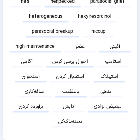
he's
henpecked
parasocial grief
heterogeneous
hexylresorcinol
parasocial breakup
hiccup
آئینی
عضو
high-maintenance
استامپ
احوال پرسی کردن
آگاهی
استهلاک
استقبال کردن
استخوان
بدهی
باعظمت
اضافه‌کاری
تبعیض نژادی
تابش
برآورده کردن
تخته‌پاک‌کن