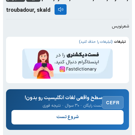
troubadour, skald
شعرنویس
تبلیغات
(تبلیغات را حذف کنید)
سطح واقعی لغات انگلیسیت رو بدون!
CEFR
تست رایگان · ۳۰ سوال · نتیجه فوری
شروع تست