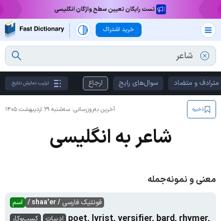
تست رایگان تعیین سطح واژگان انگلیسی
خرید اشتراک
مترادف و متضاد
سوال‌های رایج
ارجاع
ترتیب نمایش نتایج
آخرین به‌روزرسانی:
سه‌شنبه ۲۹ اردیبهشت ۱۴۰۵
ذخیره
شاعر به انگلیسی
معنی و نمونه‌جمله
فونتیک فارسی
/ shaa'er /
اسم
poet, lyrist, versifier, bard, rhymer,
ادبیات
کسب‌وکار