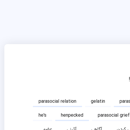
parasocial relation
gelatin
para
he's
henpecked
parasocial grief
ی کردن
آگاهی
آئینی
عضو