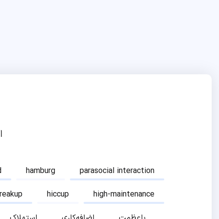
ا
d
hamburg
parasocial interaction
breakup
hiccup
high-maintenance
باعظمت
اضافه‌کاری
استهلاک