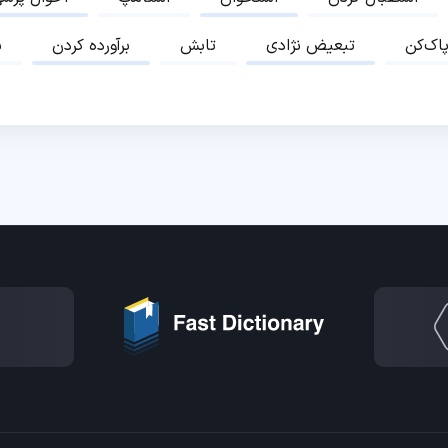
پاک‌کن
تبعیض نژادی
تابش
برآورده کردن
ب