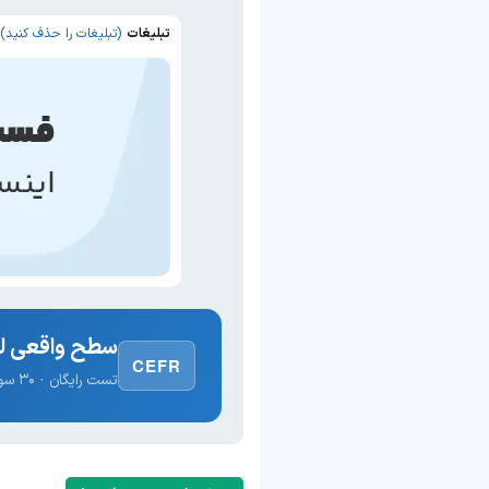
تبلیغات
(تبلیغات را حذف کنید)
سطح واقعی لغ
CEFR
تست رایگان · ۳۰ سوال · نتیجه فوری