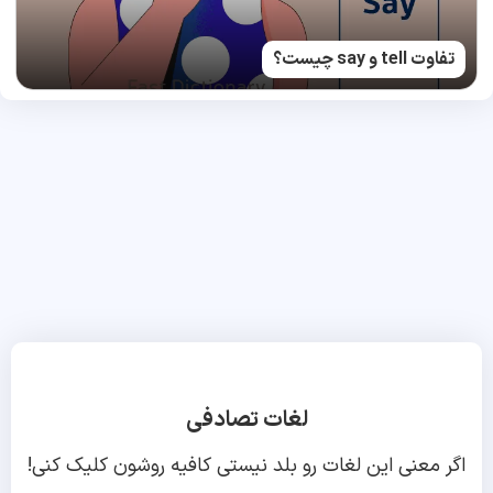
تفاوت tell و say چیست؟
لغات تصادفی
اگر معنی این لغات رو بلد نیستی کافیه روشون کلیک کنی!