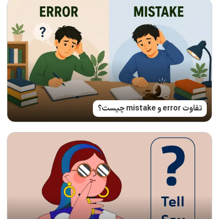
تفاوت error و mistake چیست؟