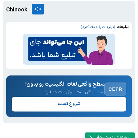
Chinook
تبلیغات
(تبلیغات را حذف کنید)
سطح واقعی لغات انگلیسیت رو بدون!
CEFR
تست رایگان · ۳۰ سوال · نتیجه فوری
شروع تست
پیشنهاد بهبود معانی