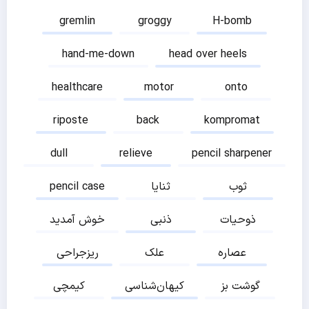
gremlin
groggy
H-bomb
hand-me-down
head over heels
healthcare
motor
onto
riposte
back
kompromat
dull
relieve
pencil sharpener
ثوب
ثنایا
pencil case
ذوحیات
ذنبی
خوش آمدید
عصاره
علک
ریزجراحی
گوشت بز
کیهان‌شناسی
کیمچی