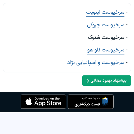
-
سرخپوست اینویت
-
سرخپوست چروکی
- سرخپوست شنوک
-
سرخپوست ناواهو
-
سرخپوست و اسپانیایی نژاد
پیشنهاد بهبود معانی