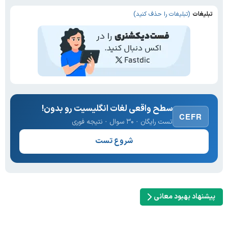
تبلیغات
(تبلیغات را حذف کنید)
سطح واقعی لغات انگلیسیت رو بدون!
CEFR
تست رایگان · ۳۰ سوال · نتیجه فوری
شروع تست
پیشنهاد بهبود معانی