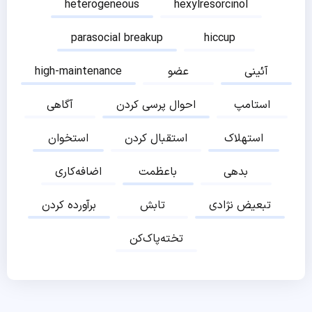
heterogeneous
hexylresorcinol
parasocial breakup
hiccup
آئینی
عضو
high-maintenance
استامپ
احوال پرسی کردن
آگاهی
استهلاک
استقبال کردن
استخوان
بدهی
باعظمت
اضافه‌کاری
تبعیض نژادی
تابش
برآورده کردن
تخته‌پاک‌کن