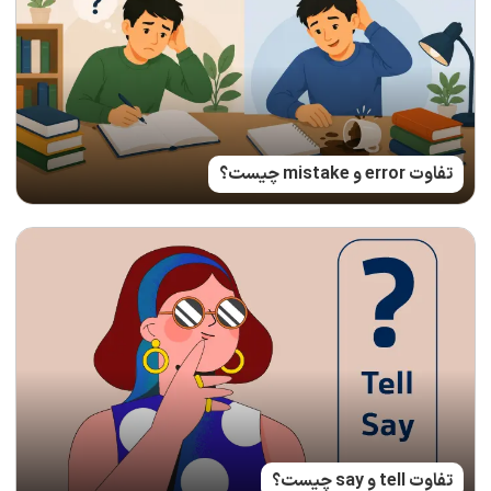
تفاوت error و mistake چیست؟
تفاوت tell و say چیست؟