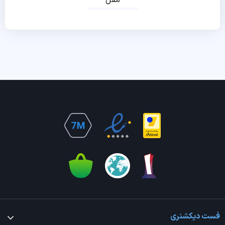
مقل
فست دیکشنری