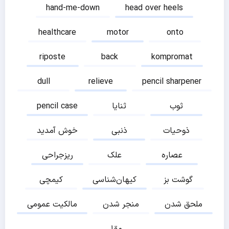
hand-me-down
head over heels
healthcare
motor
onto
riposte
back
kompromat
dull
relieve
pencil sharpener
ثوب
ثنایا
pencil case
ذوحیات
ذنبی
خوش آمدید
عصاره
علک
ریزجراحی
گوشت بز
کیهان‌شناسی
کیمچی
ملحق شدن
منجر شدن
مالکیت عمومی