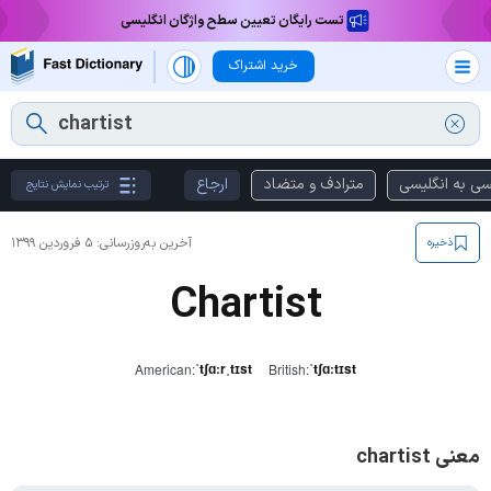
تست رایگان تعیین سطح واژگان انگلیسی
خرید اشتراک
سی به انگلیسی
مترادف و متضاد
ارجاع
ترتیب نمایش نتایج
آخرین به‌روزرسانی:
۵ فروردین ۱۳۹۹
ذخیره
Chartist
ˈtʃɑːrˌtɪst
ˈtʃɑːtɪst
American:
British:
معنی chartist