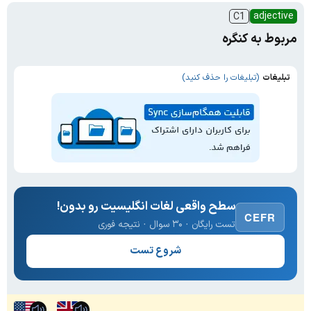
adjective
C1
مربوط به کنگره
تبلیغات
(تبلیغات را حذف کنید)
سطح واقعی لغات انگلیسیت رو بدون!
CEFR
تست رایگان · ۳۰ سوال · نتیجه فوری
شروع تست