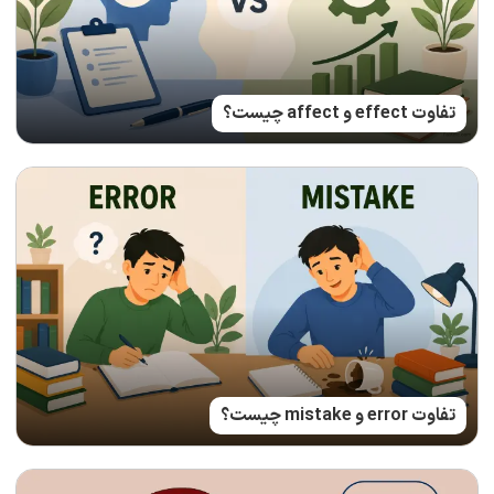
تفاوت effect و affect چیست؟
تفاوت error و mistake چیست؟