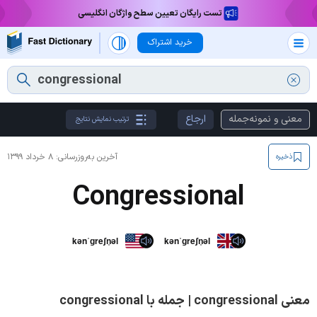
تست رایگان تعیین سطح واژگان انگلیسی
خرید اشتراک
معنی و نمونه‌جمله
ارجاع
ترتیب نمایش نتایج
آخرین به‌روزرسانی:
۸ خرداد ۱۳۹۹
ذخیره
Congressional
kənˈɡreʃn̩əl
kənˈɡreʃn̩əl
معنی congressional | جمله با congressional