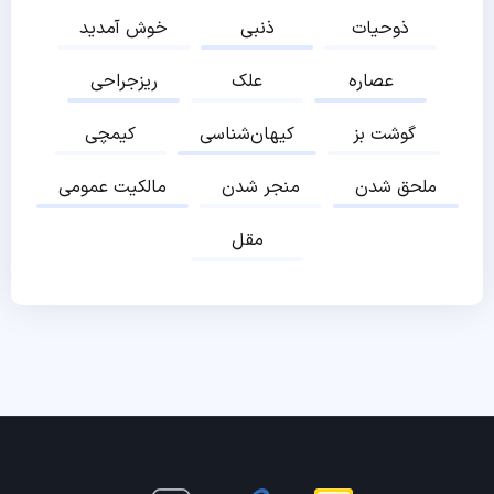
ذوحیات
ذنبی
خوش آمدید
عصاره
علک
ریزجراحی
گوشت بز
کیهان‌شناسی
کیمچی
ملحق شدن
منجر شدن
مالکیت عمومی
مقل