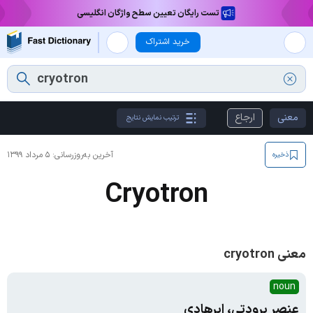
تست رایگان تعیین سطح واژگان انگلیسی
خرید اشتراک
معنی
ارجاع
ترتیب نمایش نتایج
آخرین به‌روزرسانی:
۵ مرداد ۱۳۹۹
ذخیره
Cryotron
معنی cryotron
noun
عنصر برودتی، ابرهادی