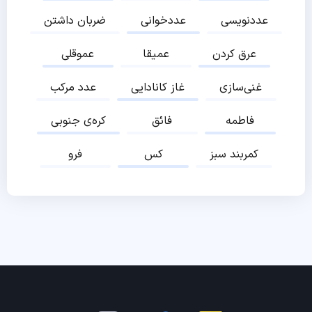
عددنویسی
عددخوانی
ضربان داشتن
عرق کردن
عمیقا
عموقلی
غنی‌سازی
غاز کانادایی
عدد مرکب
فاطمه
فائق
کره‌ی جنوبی
کمربند سبز
کس
فرو