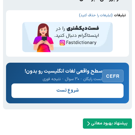
تبلیغات
(تبلیغات را حذف کنید)
سطح واقعی لغات انگلیسیت رو بدون!
CEFR
تست رایگان · ۳۰ سوال · نتیجه فوری
شروع تست
پیشنهاد بهبود معانی