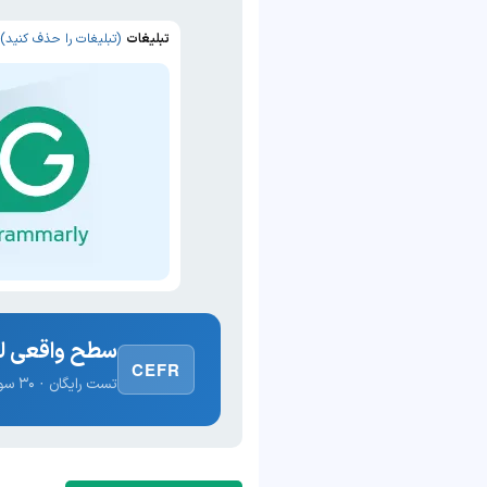
تبلیغات
(تبلیغات را حذف کنید)
سطح واقعی لغ
CEFR
تست رایگان · ۳۰ سوال · نتیجه فوری