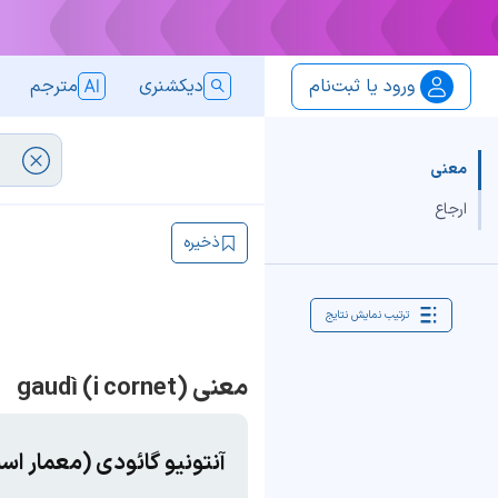
ورود یا ثبت‌نام
دیکشنری
مترجم
معنی
ارجاع
ذخیره
ترتیب نمایش نتایج
معنی gaudì (i cornet)
آنتونیو گائودی (معمار اسپ