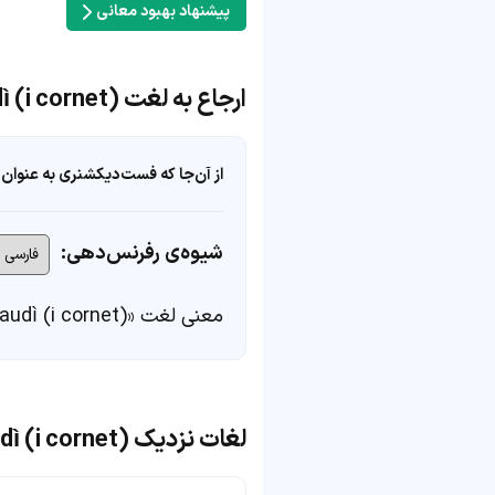
پیشنهاد بهبود معانی
ارجاع به لغت gaudì (i cornet)
از آن‌جا که فست‌دیکشنری به عنوان 
شیوه‌ی رفرنس‌دهی:
معنی لغت «gaudì (i cornet)» در
لغات نزدیک gaudì (i cornet)