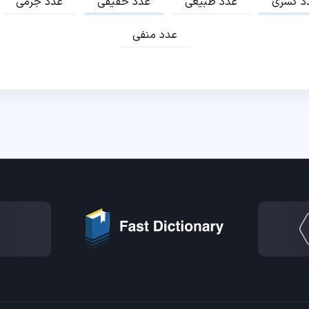
د کسری
عدد طبیعی
عدد حقیقی
عدد جرمی
عدد منفی