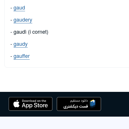
-
gaud
-
gaudery
- gaudì (i cornet)
-
gaudy
-
gauffer