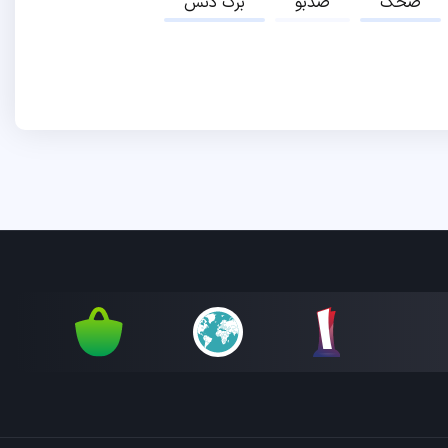
ضحک
ضدبو
برک دنس