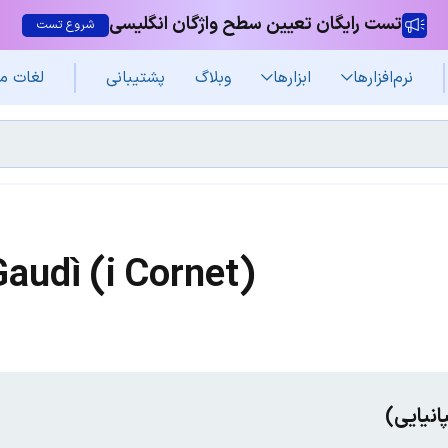
تست رایگان تعیین سطح واژگان انگلیسی
شروع تست
نرم‌افزار‌ها
ابزارها
وبلاگ
پشتیبانی
لغات م
audì (i Cornet)
انیایی)