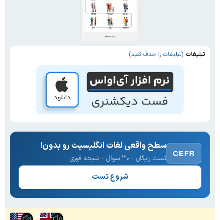
تبلیغات
(تبلیغات را حذف کنید)
سطح واقعی لغات انگلیسیت رو بدون!
CEFR
تست رایگان · ۳۰ سوال · نتیجه فوری
شروع تست