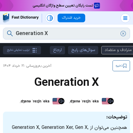
تست رایگان تعیین سطح واژگان انگلیسی
خرید اشتراک
مترادف و متضاد
سوال‌های رایج
ارجاع
ترتیب نمایش نتایج
آخرین به‌روزرسانی:
۲۱ خرداد ۱۴۰۴
ذخیره
Generation X
ˌdʒenə ˈreɪʃn ˈeks
ˌdʒenə ˈreɪʃn ˈeks
توضیحات:
همچنین می‌توان از Generation X, Generation Xer, Gen X,