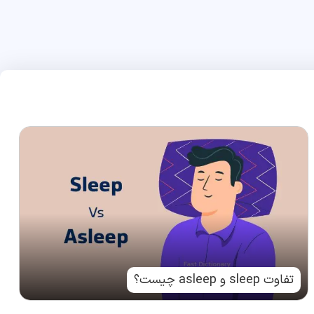
تفاوت sleep و asleep چیست؟