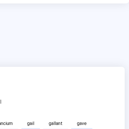
ا
ancium
gail
gallant
gave