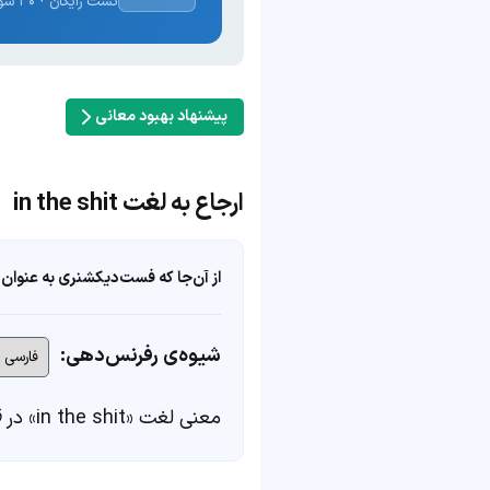
تست رایگان · ۳۰ سوال · نتیجه فوری
پیشنهاد بهبود معانی
ارجاع به لغت in the shit
از آن‌جا که فست‌دیکشنری به عنوان 
شیوه‌ی رفرنس‌دهی:
معنی لغت «in the shit» در
ف