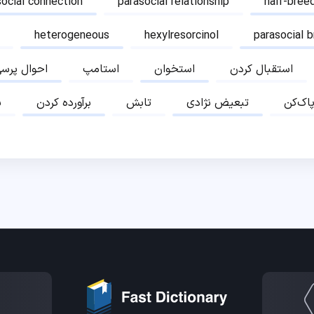
social connection
parasocial relationship
half-bree
heterogeneous
hexylresorcinol
parasocial 
استقبال کردن
استخوان
استامپ
احوال پرس
پاک‌کن
تبعیض نژادی
تابش
برآورده کردن
ب