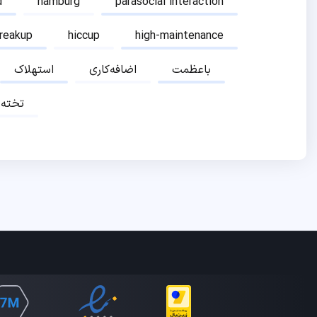
d
hamburg
parasocial interaction
breakup
hiccup
high-maintenance
باعظمت
اضافه‌کاری
استهلاک
تخته‌