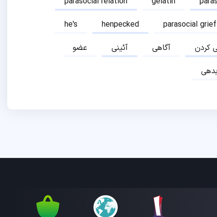
parasocial relation
gelatin
para
he's
henpecked
parasocial grief
ی کردن
آگاهی
آئینی
عضو
دهی