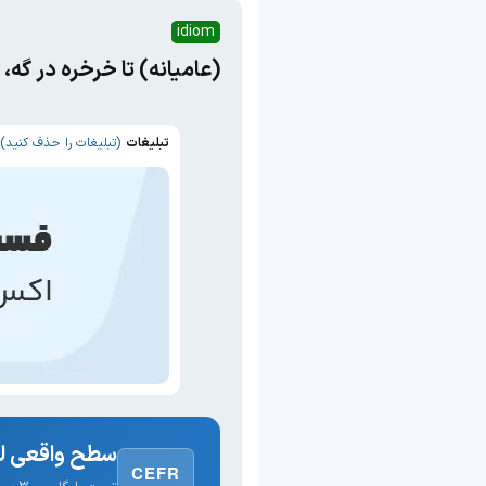
idiom
(عامیانه) تا خرخره در گ
تبلیغات
(تبلیغات را حذف کنید)
سطح واقعی لغ
CEFR