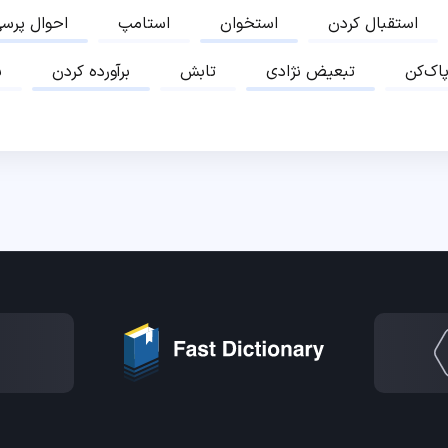
استقبال کردن
استخوان
استامپ
احوال پرس
پاک‌کن
تبعیض نژادی
تابش
برآورده کردن
ب