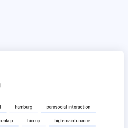
ا
d
hamburg
parasocial interaction
breakup
hiccup
high-maintenance