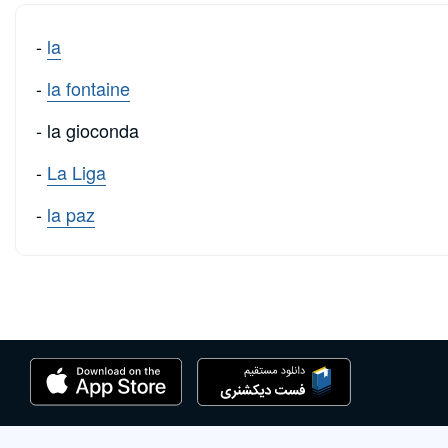
-
la
-
la fontaine
- la gioconda
-
La Liga
-
la paz