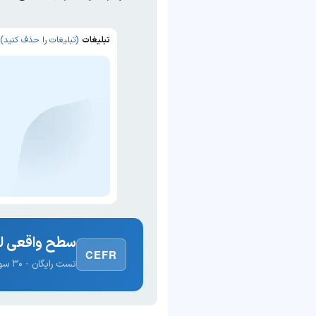
تبلیغات
(تبلیغات را حذف کنید)
سطح واقعی لغ
CEFR
تست رایگان · ۳۰ سوال · نتیجه فوری