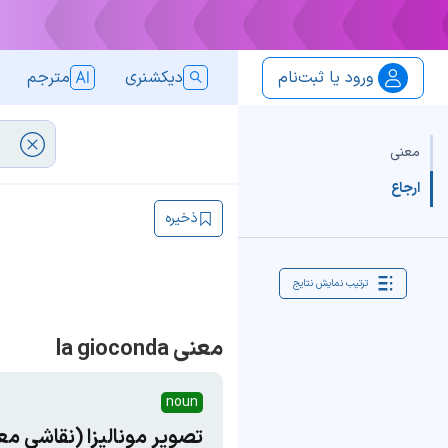
ورود یا ثبت‌نام
دیکشنری
مترجم
معنی
ارجاع
ذخیره
ترتیب نمایش نتایج
معنی la gioconda
noun
تصویر مونالیزا (نقاشی مع