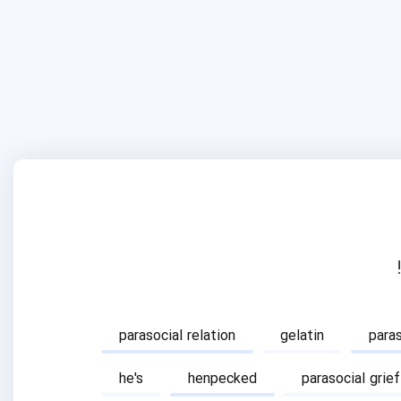
parasocial relation
gelatin
para
he's
henpecked
parasocial grief