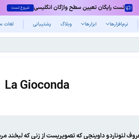
تست رایگان تعیین سطح واژگان انگلیسی
شروع تست
نرم‌افزار‌ها
ابزارها
وبلاگ
پشتیبانی
لغات م
La Gioconda
روف لئوناردو داوینچی که تصویریست از زنی که لبخند مرم