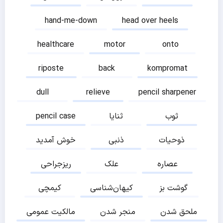
hand-me-down
head over heels
healthcare
motor
onto
riposte
back
kompromat
dull
relieve
pencil sharpener
ثوب
ثنایا
pencil case
ذوحیات
ذنبی
خوش آمدید
عصاره
علک
ریزجراحی
گوشت بز
کیهان‌شناسی
کیمچی
ملحق شدن
منجر شدن
مالکیت عمومی