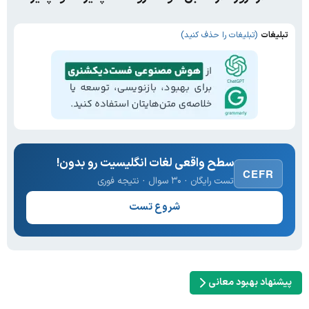
تبلیغات
(تبلیغات را حذف کنید)
سطح واقعی لغات انگلیسیت رو بدون!
CEFR
تست رایگان · ۳۰ سوال · نتیجه فوری
شروع تست
پیشنهاد بهبود معانی