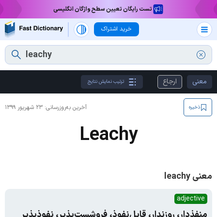
تست رایگان تعیین سطح واژگان انگلیسی
خرید اشتراک
معنی
ارجاع
ترتیب نمایش نتایج
آخرین به‌روزرسانی:
۲۳ شهریور ۱۳۹۹
ذخیره
Leachy
معنی leachy
adjective
منفذدار، روزندار، قابل‌نفوذ، فروشست‌پذیر، نفوذپذیر