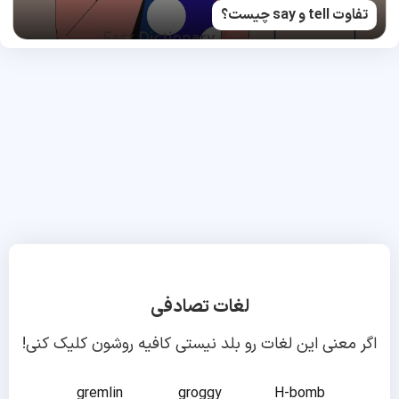
تفاوت tell و say چیست؟
لغات تصادفی
اگر معنی این لغات رو بلد نیستی کافیه روشون کلیک کنی!
gremlin
groggy
H-bomb