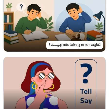
تفاوت error و mistake چیست؟