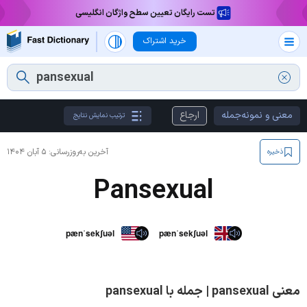
تست رایگان تعیین سطح واژگان انگلیسی
خرید اشتراک
معنی و نمونه‌جمله
ارجاع
ترتیب نمایش نتایج
آخرین به‌روزرسانی:
۵ آبان ۱۴۰۴
ذخیره
Pansexual
pænˈsekʃuəl
pænˈsekʃuəl
معنی pansexual | جمله با pansexual