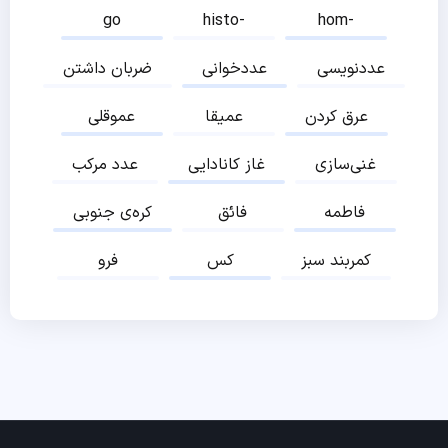
go
histo-
hom-
عددنویسی
عددخوانی
ضربان داشتن
عرق کردن
عمیقا
عموقلی
غنی‌سازی
غاز کانادایی
عدد مرکب
فاطمه
فائق
کره‌ی جنوبی
کمربند سبز
کس
فرو