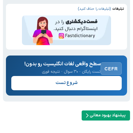
تبلیغات
(تبلیغات را حذف کنید)
سطح واقعی لغات انگلیسیت رو بدون!
CEFR
تست رایگان · ۳۰ سوال · نتیجه فوری
شروع تست
پیشنهاد بهبود معانی