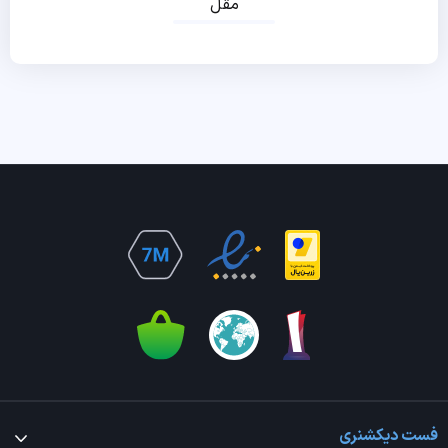
مقل
فست دیکشنری