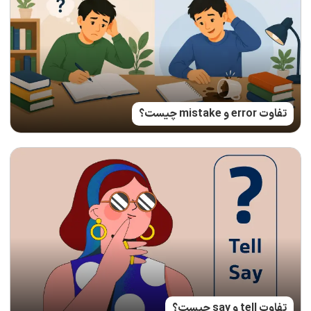
تفاوت error و mistake چیست؟
تفاوت tell و say چیست؟