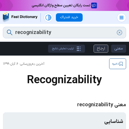
تست رایگان تعیین سطح واژگان انگلیسی
خرید اشتراک
معنی
ارجاع
ترتیب نمایش نتایج
آخرین به‌روزرسانی:
۶ آبان ۱۳۹۹
ذخیره
Recognizability
معنی recognizability
شناسایی