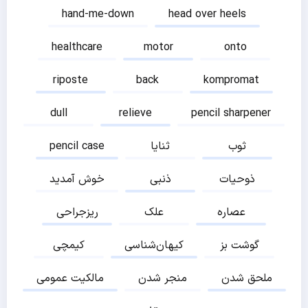
hand-me-down
head over heels
healthcare
motor
onto
riposte
back
kompromat
dull
relieve
pencil sharpener
ثوب
ثنایا
pencil case
ذوحیات
ذنبی
خوش آمدید
عصاره
علک
ریزجراحی
گوشت بز
کیهان‌شناسی
کیمچی
ملحق شدن
منجر شدن
مالکیت عمومی