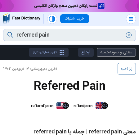
تست رایگان تعیین سطح واژگان انگلیسی
خرید اشتراک
معنی و نمونه‌جمله
ارجاع
ترتیب نمایش نتایج
آخرین به‌روزرسانی:
۱۷ فروردین ۱۴۰۳
ذخیره
Referred Pain
rəˈfɜrːdˈpeɪn
rɪˈfɜːdpeɪn
معنی referred pain | جمله با referred pain