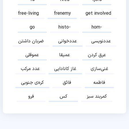
free-living
frenemy
get involved
go
histo-
hom-
عددنویسی
عددخوانی
ضربان داشتن
عرق کردن
عمیقا
عموقلی
غنی‌سازی
غاز کانادایی
عدد مرکب
فاطمه
فائق
کره‌ی جنوبی
کمربند سبز
کس
فرو