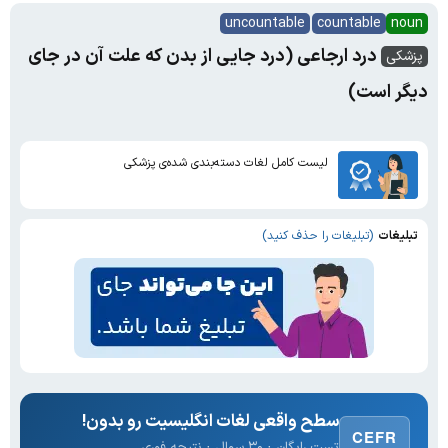
uncountable
countable
noun
درد ارجاعی (درد جایی از بدن که علت آن در جای
پزشکی
دیگر است)
لیست کامل لغات دسته‌بندی شده‌ی پزشکی
تبلیغات
(تبلیغات را حذف کنید)
سطح واقعی لغات انگلیسیت رو بدون!
CEFR
تست رایگان · ۳۰ سوال · نتیجه فوری