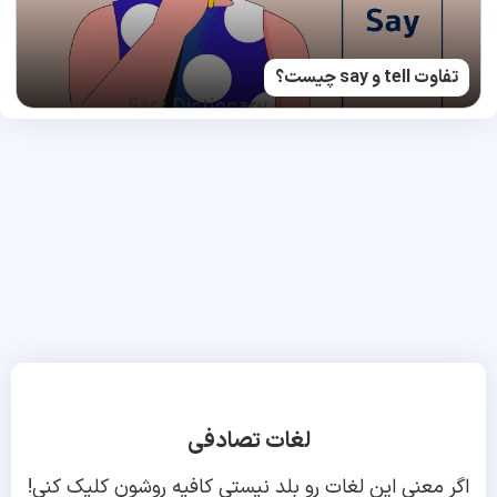
تفاوت tell و say چیست؟
لغات تصادفی
اگر معنی این لغات رو بلد نیستی کافیه روشون کلیک کنی!