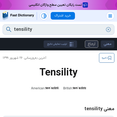
تست رایگان تعیین سطح واژگان انگلیسی
خرید اشتراک
معنی
ارجاع
ترتیب نمایش نتایج
آخرین به‌روزرسانی:
۲۶ شهریور ۱۳۹۹
ذخیره
Tensility
tenˈsɪlɪtiː
tenˈsɪlɪtɪ
American:
British:
معنی tensility