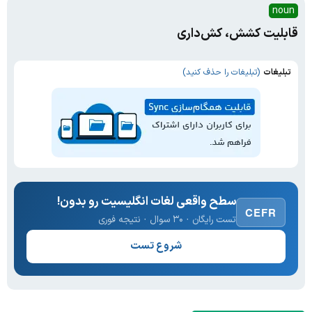
noun
قابلیت کشش، کش‌داری
تبلیغات
(تبلیغات را حذف کنید)
سطح واقعی لغات انگلیسیت رو بدون!
CEFR
تست رایگان · ۳۰ سوال · نتیجه فوری
شروع تست