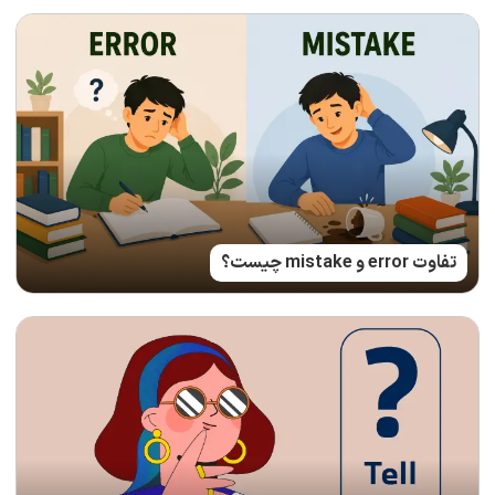
تفاوت error و mistake چیست؟