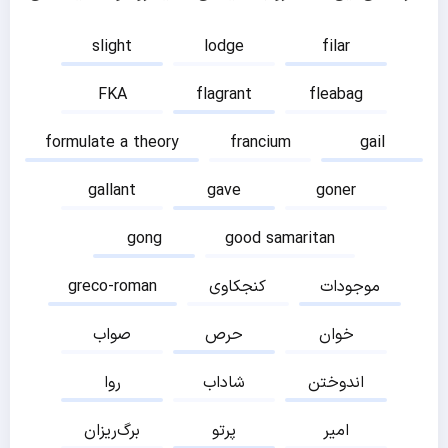
slight
lodge
filar
FKA
flagrant
fleabag
formulate a theory
francium
gail
gallant
gave
goner
gong
good samaritan
موجودات
کنجکاوی
greco-roman
خوان
حرص
صواب
اندوختن
شاداب
روا
امیر
پرتو
برگ‌ریزان