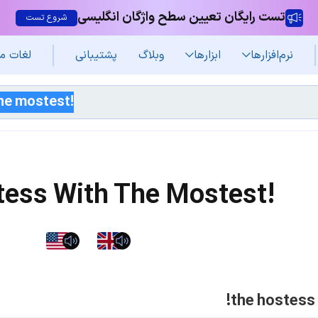
تست رایگان تعیین سطح واژگان انگلیسی
شروع تست
نرم‌افزار‌ها
ابزارها
وبلاگ
پشتیبانی
لغات م
ess With The Mostest!