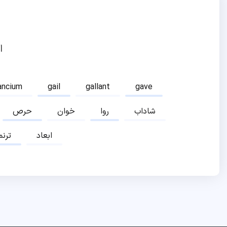
ا
ancium
gail
gallant
gave
شاداب
روا
خوان
حرص
ابعاد
ترنم