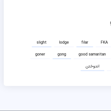
slight
lodge
filar
FKA
goner
gong
good samaritan
اندوختن