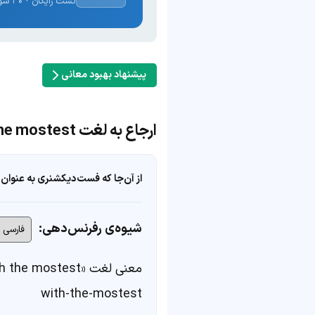
تست رایگان · ۳۰ سوال · نتیجه فوری
پیشنهاد بهبود معانی
ارجاع به لغت the hostess with the mostest!
از آن‌جا که فست‌دیکشنری به عنوان 
شیوه‌ی رفرنس‌دهی:
معنی لغت «the hostess with the mostest!» در
with-the-mostest