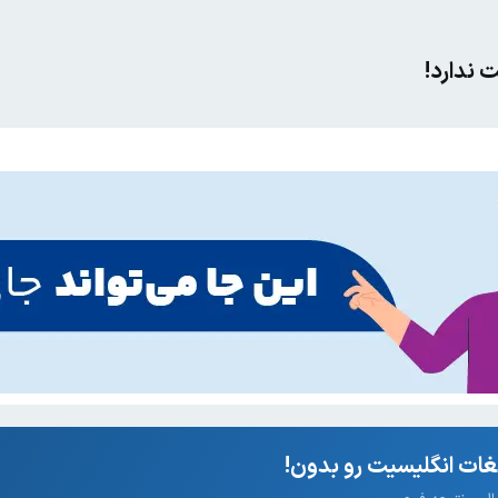
 ندارد!
ات انگلیسیت رو بدون!