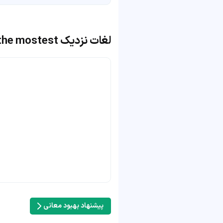
لغات نزدیک the hostess with the mostest!
پیشنهاد بهبود معانی