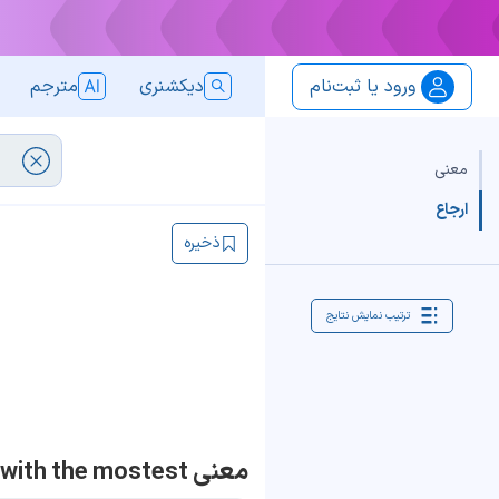
ورود یا ثبت‌نام
دیکشنری
مترجم
معنی
ارجاع
ذخیره
ترتیب نمایش نتایج
معنی the hostess with the mostest!