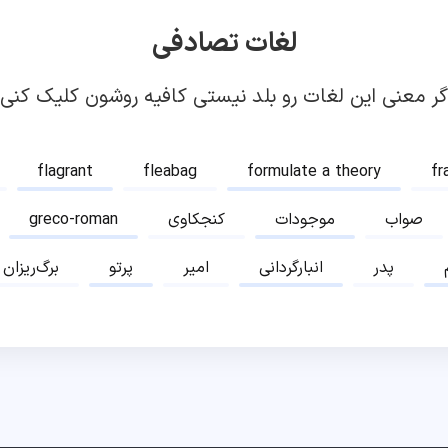
لغات تصادفی
گر معنی این لغات رو بلد نیستی کافیه روشون کلیک کنی!
flagrant
fleabag
formulate a theory
fr
صواب
موجودات
کنجکاوی
greco-roman
پدر
انبارگردانی
امیر
پرتو
برگ‌ریزان