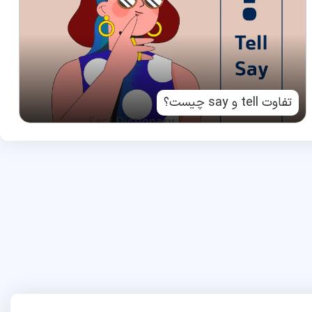
تفاوت tell و say چیست؟