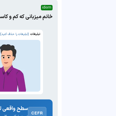
idiom
خانم میزبانی که کم و کاست
تبلیغات
(تبلیغات را حذف کنید)
سطح واقعی لغ
CEFR