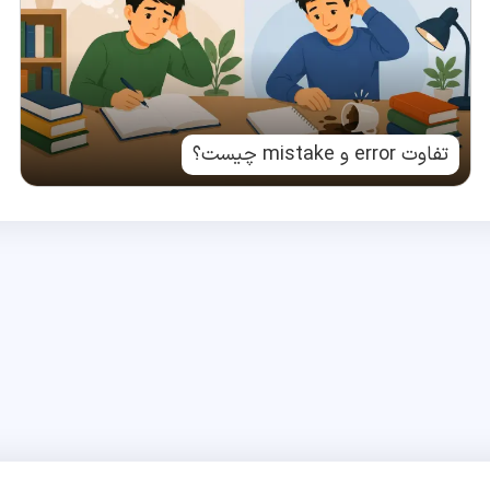
تفاوت error و mistake چیست؟