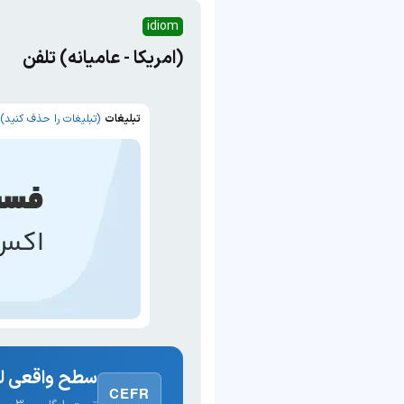
idiom
(امریکا - عامیانه) تلفن
تبلیغات
(تبلیغات را حذف کنید)
سطح واقعی لغ
CEFR