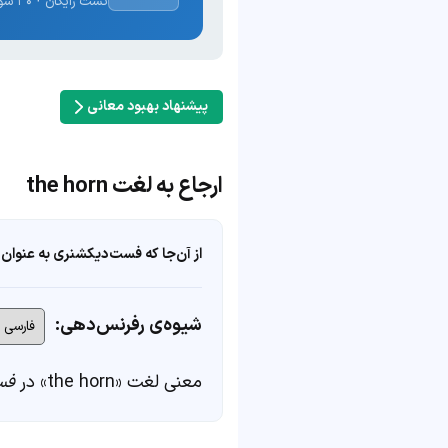
تست رایگان · ۳۰ سوال · نتیجه فوری
پیشنهاد بهبود معانی
ارجاع به لغت the horn
از آن‌جا که فست‌دیکشنری به عنوان 
شیوه‌ی رفرنس‌دهی:
معنی لغت «the horn» در
فس