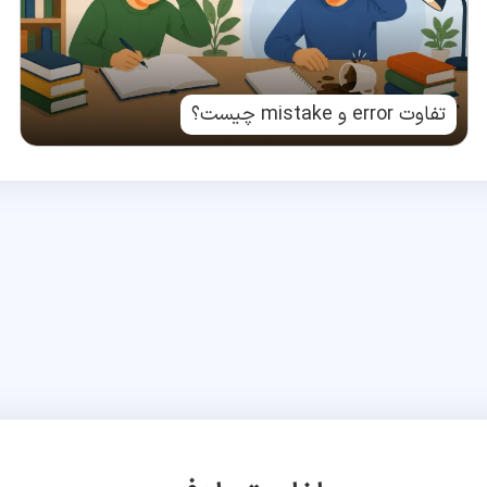
تفاوت error و mistake چیست؟