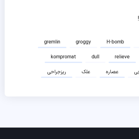
gremlin
groggy
H-bomb
kompromat
dull
relieve
ی
عصاره
علک
ریزجراحی