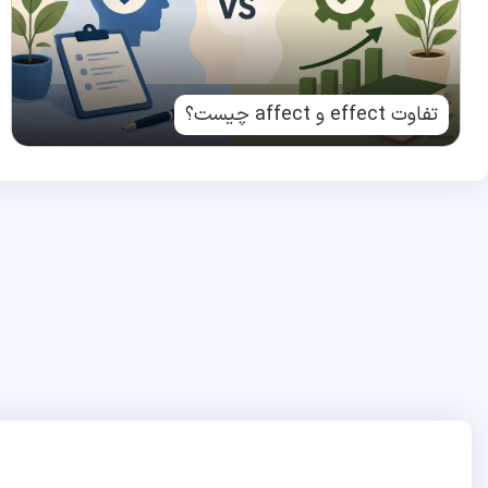
تفاوت effect و affect چیست؟