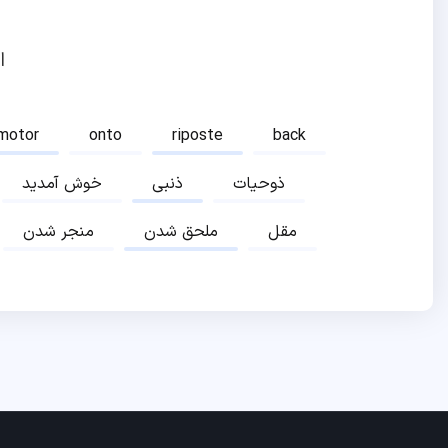
ا
motor
onto
riposte
back
ذوحیات
ذنبی
خوش آمدید
مقل
ملحق شدن
منجر شدن