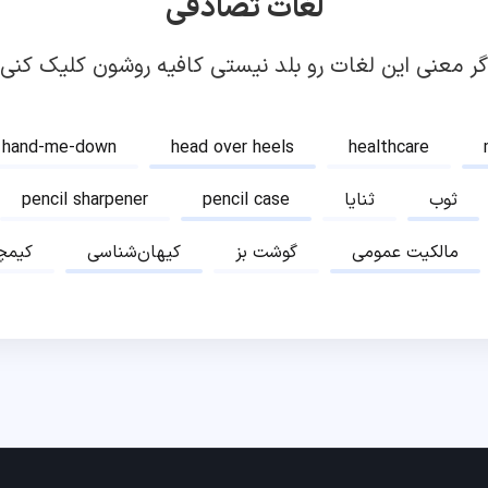
لغات تصادفی
گر معنی این لغات رو بلد نیستی کافیه روشون کلیک کنی!
hand-me-down
head over heels
healthcare
ثوب
ثنایا
pencil case
pencil sharpener
مالکیت عمومی
گوشت بز
کیهان‌شناسی
کیمچ