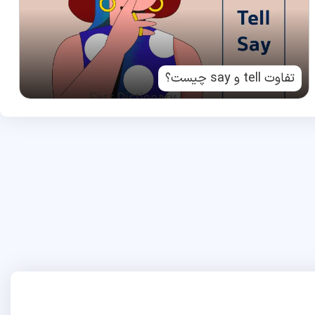
تفاوت tell و say چیست؟