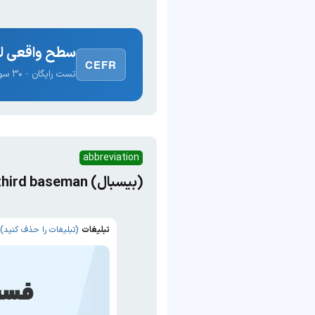
سطح واقعی لغ
CEFR
تست رایگان · ۳۰ سوال · نتیجه فوری
abbreviation
(بیسبال) third baseman
تبلیغات
(تبلیغات را حذف کنید)