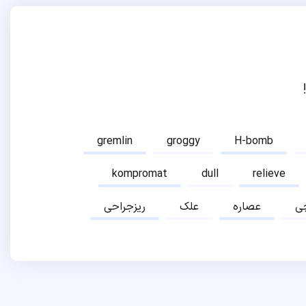
gremlin
groggy
H-bomb
kompromat
dull
relieve
ی
عصاره
علک
ریزجراحی