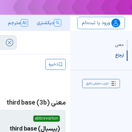
ورود یا ثبت‌نام
دیکشنری
مترجم
معنی
ارجاع
ذخیره
ترتیب نمایش نتایج
معنی third base (3b)
abbreviation
(بیسبال) third base