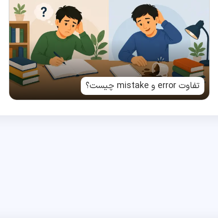
تفاوت error و mistake چیست؟