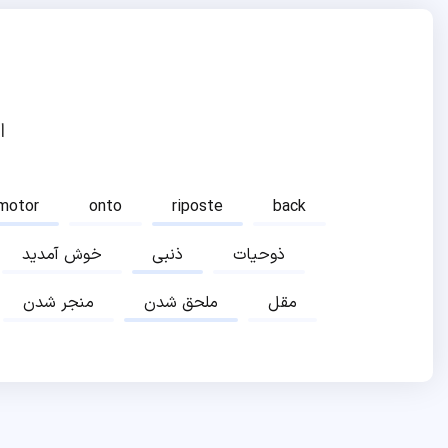
ا
motor
onto
riposte
back
ذوحیات
ذنبی
خوش آمدید
مقل
ملحق شدن
منجر شدن