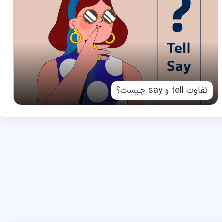
تفاوت tell و say چیست؟