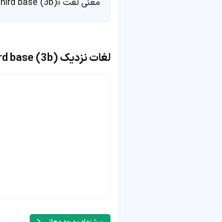
معنی لغت «third base (3b)» در
لغات نزدیک third base (3b)