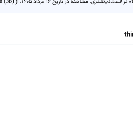
فست‌دیکشنری
. مشاهده در تاریخ ۱۶ مرداد ۱۴۰۵، از https://fastdic.com/word/third base (3b)