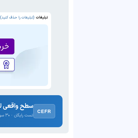
تبلیغات
(تبلیغات را حذف کنید)
سطح واقعی لغ
CEFR
تست رایگان · ۳۰ سوال · نتیجه فوری