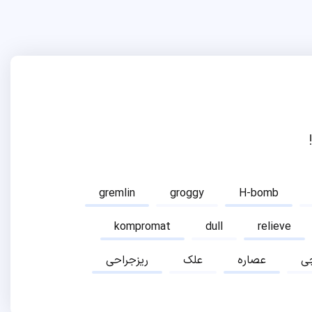
gremlin
groggy
H-bomb
kompromat
dull
relieve
ی
عصاره
علک
ریزجراحی