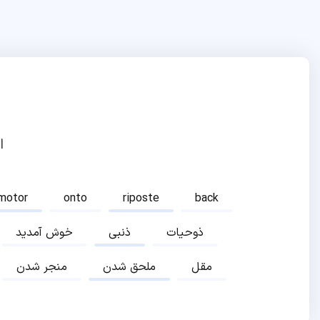
ا
motor
onto
riposte
back
ذوحیات
ذنبی
خوش آمدید
مقل
ملحق شدن
منجر شدن