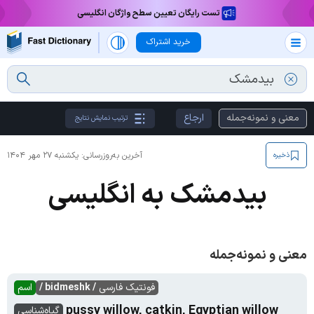
تست رایگان تعیین سطح واژگان انگلیسی
خرید اشتراک
معنی و نمونه‌جمله
ارجاع
ترتیب نمایش نتایج
آخرین به‌روزرسانی:
یکشنبه ۲۷ مهر ۱۴۰۴
ذخیره
بیدمشک به انگلیسی
معنی و نمونه‌جمله
فونتیک فارسی
/ bidmeshk /
اسم
pussy willow, catkin, Egyptian willow
گیاه‌شناسی