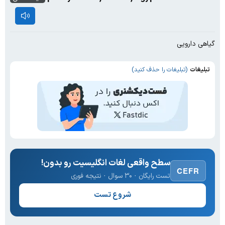
گیاهی دارویی
تبلیغات
(تبلیغات را حذف کنید)
سطح واقعی لغات انگلیسیت رو بدون!
CEFR
تست رایگان · ۳۰ سوال · نتیجه فوری
شروع تست