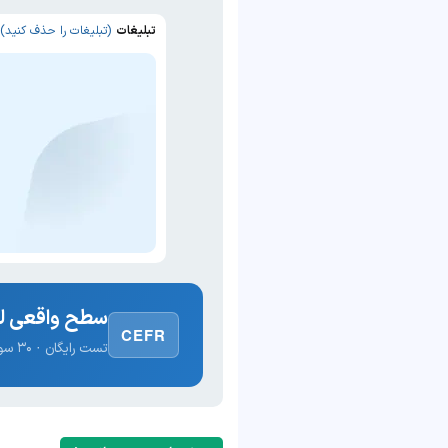
تبلیغات
(تبلیغات را حذف کنید)
سطح واقعی لغ
CEFR
تست رایگان · ۳۰ سوال · نتیجه فوری