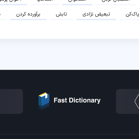
پاک‌کن
تبعیض نژادی
تابش
برآورده کردن
ب