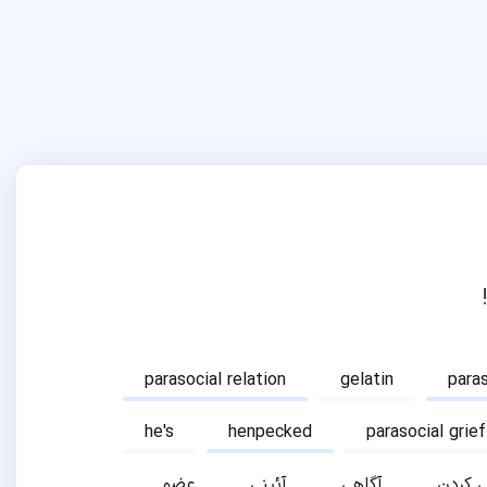
parasocial relation
gelatin
para
he's
henpecked
parasocial grief
ی کردن
آگاهی
آئینی
عضو