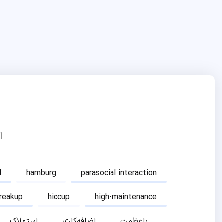
ا
d
hamburg
parasocial interaction
breakup
hiccup
high-maintenance
باعظمت
اضافه‌کاری
استهلاک