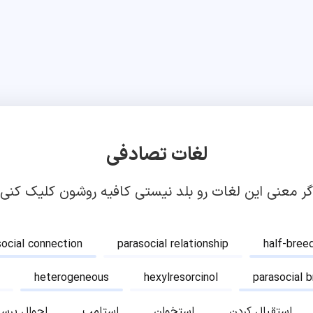
لغات تصادفی
گر معنی این لغات رو بلد نیستی کافیه روشون کلیک کنی!
social connection
parasocial relationship
half-bree
heterogeneous
hexylresorcinol
parasocial 
استقبال کردن
استخوان
استامپ
احوال پرس